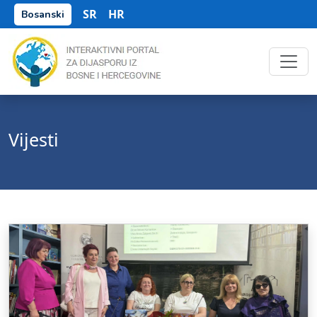
SR
HR
Bosanski
Vijesti