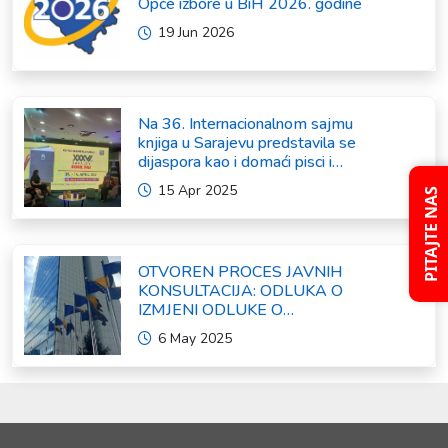
Opće izbore u BiH 2026. godine
19 Jun 2026
Na 36. Internacionalnom sajmu
knjiga u Sarajevu predstavila se
dijaspora kao i domaći pisci i
umjetnici
15 Apr 2025
PITAJTE NAS
OTVOREN PROCES JAVNIH
KONSULTACIJA: ODLUKA O
IZMJENI ODLUKE O
FORMIRANJU INTERRESORNE
6 May 2025
RADNE GRUPE ZA IZRADU
OKVIRNOG ZAKONA O
SARADNJI SA ISELJENIŠTVOM
INSTITUCIJA BOSNE I
HERCEGOVINE