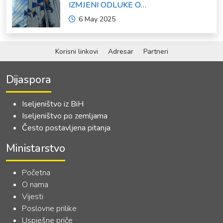
IZMJENI ODLUKE O
FORMIRANJU INTERRESORNE
6 May 2025
RADNE GRUPE ZA IZRADU
OKVIRNOG ZAKONA O
SARADNJI SA ISELJENIŠTVOM
INSTITUCIJA BOSNE I
Korisni linkovi
Adresar
Partneri
HERCEGOVINE
Dijaspora
Iseljeništvo iz BiH
Iseljeništvo po zemljama
Često postavljena pitanja
Ministarstvo
Početna
O nama
Vijesti
Poslovne prilike
Uspješne priče