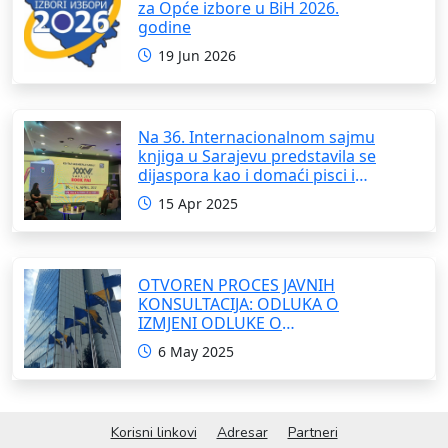
za Opće izbore u BiH 2026.
godine
19 Jun 2026
Na 36. Internacionalnom sajmu
knjiga u Sarajevu predstavila se
dijaspora kao i domaći pisci i
umjetnici
15 Apr 2025
OTVOREN PROCES JAVNIH
KONSULTACIJA: ODLUKA O
IZMJENI ODLUKE O
FORMIRANJU INTERRESORNE
6 May 2025
RADNE GRUPE ZA IZRADU
OKVIRNOG ZAKONA O
SARADNJI SA ISELJENIŠTVOM
INSTITUCIJA BOSNE I
Korisni linkovi
Adresar
Partneri
HERCEGOVINE