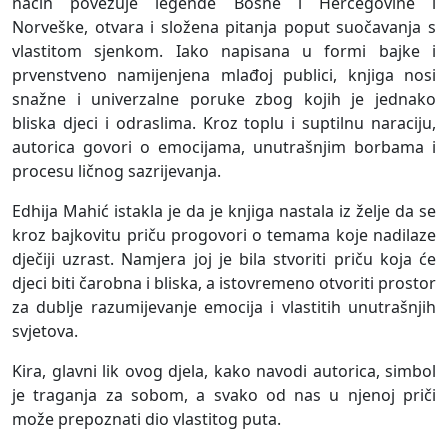
način povezuje legende Bosne i Hercegovine i
Norveške, otvara i složena pitanja poput suočavanja s
vlastitom sjenkom. Iako napisana u formi bajke i
prvenstveno namijenjena mlađoj publici, knjiga nosi
snažne i univerzalne poruke zbog kojih je jednako
bliska djeci i odraslima. Kroz toplu i suptilnu naraciju,
autorica govori o emocijama, unutrašnjim borbama i
procesu ličnog sazrijevanja.
Edhija Mahić istakla je da je knjiga nastala iz želje da se
kroz bajkovitu priču progovori o temama koje nadilaze
dječiji uzrast. Namjera joj je bila stvoriti priču koja će
djeci biti čarobna i bliska, a istovremeno otvoriti prostor
za dublje razumijevanje emocija i vlastitih unutrašnjih
svjetova.
Kira, glavni lik ovog djela, kako navodi autorica, simbol
je traganja za sobom, a svako od nas u njenoj priči
može prepoznati dio vlastitog puta.