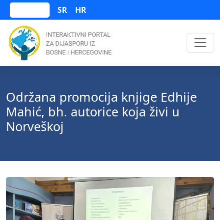
SR
HR
Bosanski
Održana promocija knjige Edhije
Mahić, bh. autorice koja živi u
Norveškoj