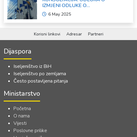
IZMJENI ODLUKE O
FORMIRANJU INTERRESORNE
6 May 2025
RADNE GRUPE ZA IZRADU
OKVIRNOG ZAKONA O
SARADNJI SA ISELJENIŠTVOM
INSTITUCIJA BOSNE I
Korisni linkovi
Adresar
Partneri
HERCEGOVINE
Dijaspora
Iseljeništvo iz BiH
Iseljeništvo po zemljama
Često postavljena pitanja
Ministarstvo
Početna
O nama
Vijesti
Poslovne prilike