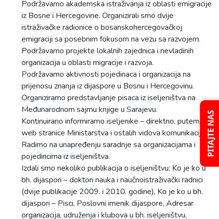
Podržavamo akademska istraživanja iz oblasti emigracije
iz Bosne i Hercegovine. Organizirali smo dvije
istraživačke radionice o bosanskohercegovačkoj
emigraciji sa posebnim fokusom na vezu sa razvojem.
Podržavamo projekte lokalnih zajednica i nevladinih
organizacija u oblasti migracije i razvoja.
Podržavamo aktivnosti pojedinaca i organizacija na
prijenosu znanja iz dijaspore u Bosnu i Hercegovinu.
Organiziramo predstavljanje pisaca iz iseljeništva na
Međunarodnom sajmu knjige u Sarajevu.
PITAJTE NAS
Kontinuirano informiramo iseljenike – direktno, putem
web stranice Ministarstva i ostalih vidova komunikacije.
Radimo na unapređenju saradnje sa organizacijama i
pojedincima iz iseljeništva.
Izdali smo nekoliko publikacija o iseljeništvu: Ko je ko u
bh. dijaspori – doktori nauka i naučnoistraživački radnici
(dvije publikacije 2009. i 2010. godine), Ko je ko u bh.
dijaspori – Pisci, Poslovni imenik dijaspore, Adresar
organizacija, udruženja i klubova u bh. iseljeništvu,