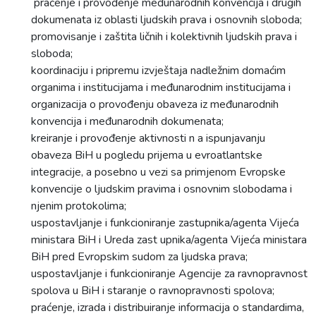
praćenje i provođenje međunarodnih konvencija i drugih
dokumenata iz oblasti ljudskih prava i osnovnih sloboda;
promovisanje i zaštita ličnih i kolektivnih ljudskih prava i
sloboda;
koordinaciju i pripremu izvještaja nadležnim domaćim
organima i institucijama i međunarodnim institucijama i
organizacija o provođenju obaveza iz međunarodnih
konvencija i međunarodnih dokumenata;
kreiranje i provođenje aktivnosti n a ispunjavanju
obaveza BiH u pogledu prijema u evroatlantske
integracije, a posebno u vezi sa primjenom Evropske
konvencije o ljudskim pravima i osnovnim slobodama i
njenim protokolima;
uspostavljanje i funkcioniranje zastupnika/agenta Vijeća
ministara BiH i Ureda zast upnika/agenta Vijeća ministara
BiH pred Evropskim sudom za ljudska prava;
uspostavljanje i funkcioniranje Agencije za ravnopravnost
spolova u BiH i staranje o ravnopravnosti spolova;
praćenje, izrada i distribuiranje informacija o standardima,