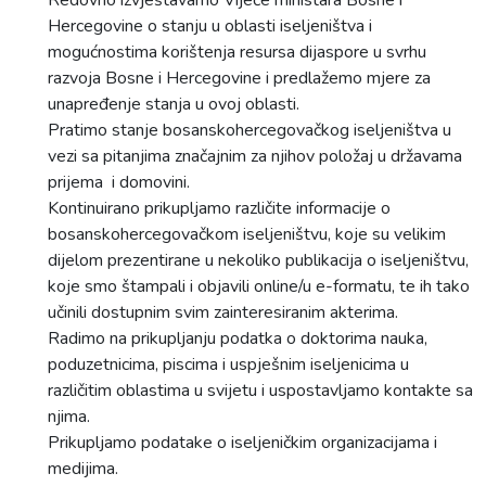
Redovno izvještavamo Vijeće ministara Bosne i
Hercegovine o stanju u oblasti iseljeništva i
mogućnostima korištenja resursa dijaspore u svrhu
razvoja Bosne i Hercegovine i predlažemo mjere za
unapređenje stanja u ovoj oblasti.
Pratimo stanje bosanskohercegovačkog iseljeništva u
vezi sa pitanjima značajnim za njihov položaj u državama
prijema i domovini.
Kontinuirano prikupljamo različite informacije o
bosanskohercegovačkom iseljeništvu, koje su velikim
dijelom prezentirane u nekoliko publikacija o iseljeništvu,
koje smo štampali i objavili online/u e-formatu, te ih tako
učinili dostupnim svim zainteresiranim akterima.
Radimo na prikupljanju podatka o doktorima nauka,
poduzetnicima, piscima i uspješnim iseljenicima u
različitim oblastima u svijetu i uspostavljamo kontakte sa
njima.
Prikupljamo podatake o iseljeničkim organizacijama i
medijima.