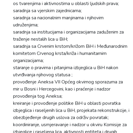
os tvarenjima i aktivnostima u oblasti ljudskih prava;
saradnja sa vjerskim zajednicama;
saradnja sa nacionalnim manjinama i njihovim
udruženjima;
saradnja sa institucijama i organizacijama zaduženim za
traženje nestalih lica u BiH;
saradnja sa Crvenim krstom/križom BiH i Međunarodnim
komitetom Crvenog krsta/križa i humanitarnim
organizacijama;
staranje o pravima i pitanjima izbjeglica u BiH nakon
utvrđivanja njihovog statusa ;
provođenje Aneksa VII Općeg okvirnog sporazuma za
mir u Bosni i Hercegovini, kao i praćenje i nadzor
provođenja tog Aneksa;
kreiranje i provođenje politike BiH u oblasti povratka
izbjeglica i raseljenih lica u BiH, projekata rekonstrukcije, i
obezbjeđenje drugih uslova za održiv povratak;
koordiniranje, usmjeravanje i nadzor u okviru Komisije za
izbjeglice i raseljena lica, aktivnosti entiteta i drugih