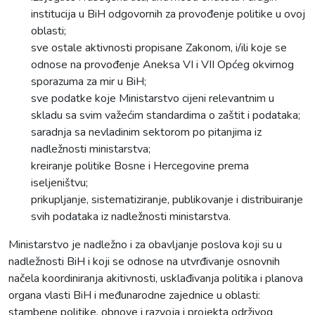
institucija u BiH odgovornih za provođenje politike u ovoj
oblasti;
sve ostale aktivnosti propisane Zakonom, i/ili koje se
odnose na provođenje Aneksa VI i VII Općeg okvirnog
sporazuma za mir u BiH;
sve podatke koje Ministarstvo cijeni relevantnim u
skladu sa svim važećim standardima o zaštit i podataka;
saradnja sa nevladinim sektorom po pitanjima iz
nadležnosti ministarstva;
kreiranje politike Bosne i Hercegovine prema
iseljeništvu;
prikupljanje, sistematiziranje, publikovanje i distribuiranje
svih podataka iz nadležnosti ministarstva.
Ministarstvo je nadležno i za obavljanje poslova koji su u
nadležnosti BiH i koji se odnose na utvrđivanje osnovnih
načela koordiniranja akitivnosti, usklađivanja politika i planova
organa vlasti BiH i međunarodne zajednice u oblasti:
stambene politike, obnove i razvoja i projekta održivog