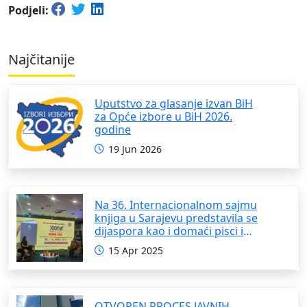
Podjeli:
Najčitanije
Uputstvo za glasanje izvan BiH
za Opće izbore u BiH 2026.
godine
19 Jun 2026
Na 36. Internacionalnom sajmu
knjiga u Sarajevu predstavila se
dijaspora kao i domaći pisci i
umjetnici
15 Apr 2025
OTVOREN PROCES JAVNIH