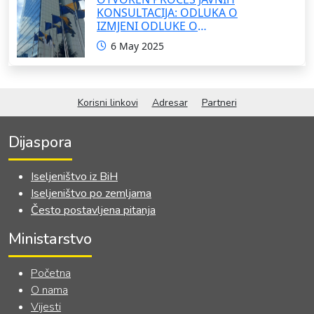
KONSULTACIJA: ODLUKA O
IZMJENI ODLUKE O
FORMIRANJU INTERRESORNE
6 May 2025
RADNE GRUPE ZA IZRADU
OKVIRNOG ZAKONA O
SARADNJI SA ISELJENIŠTVOM
INSTITUCIJA BOSNE I
Korisni linkovi
Adresar
Partneri
HERCEGOVINE
Dijaspora
Iseljeništvo iz BiH
Iseljeništvo po zemljama
Često postavljena pitanja
Ministarstvo
Početna
O nama
Vijesti