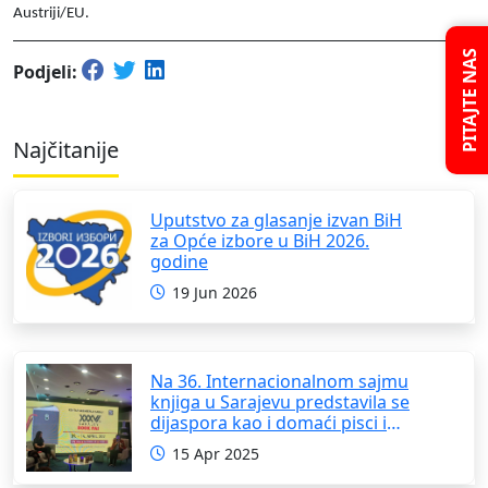
Austriji/EU.
PITAJTE NAS
Podjeli:
Najčitanije
Uputstvo za glasanje izvan BiH
za Opće izbore u BiH 2026.
godine
19 Jun 2026
Na 36. Internacionalnom sajmu
knjiga u Sarajevu predstavila se
dijaspora kao i domaći pisci i
umjetnici
15 Apr 2025