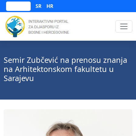
SR
HR
Bosanski
Semir Zubčević na prenosu znanja
na Arhitektonskom fakultetu u
Sarajevu