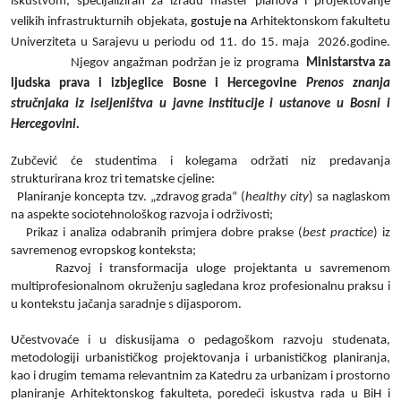
iskustvom, specijaliziran za izradu master planova i projektovanje
velikih infrastrukturnih objekata,
gostuje na
Arhitektonskom fakultetu
Univerziteta u Sarajevu u periodu od 11. do 15. maja
2026.godine.
Njegov angažman podržan je iz programa
Ministarstva za
ljudska prava i izbjeglice Bosne i Hercegovine
Prenos znanja
stručnjaka iz iseljeništva u javne institucije i ustanove u Bosni i
Hercegovini
.
Zubčević će studentima i kolegama održati niz predavanja
strukturirana kroz tri tematske cjeline:
Planiranje koncepta tzv. „zdravog grada“ (
healthy city
) sa naglaskom
na aspekte sociotehnološkog razvoja i održivosti;
Prikaz i analiza odabranih primjera dobre prakse (
best practice
) iz
savremenog evropskog konteksta;
Razvoj i transformacija uloge projektanta u savremenom
multiprofesionalnom okruženju sagledana kroz profesionalnu praksu i
u kontekstu jačanja saradnje s dijasporom.
U
čestvovaće i u diskusijama o pedagoškom razvoju studenata,
metodologiji urbanističkog projektovanja i urbanističkog planiranja,
kao i drugim temama relevantnim za Katedru za urbanizam i prostorno
planiranje Arhitektonskog fakulteta, poredeći iskustva rada u BiH i