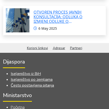
OTVOREN PROCES JAVNIH
KONSULTACIJA: ODLUKA O
IZMJENI ODLUKE O
FORMIRANJU INTERRESORNE
6 May 2025
RADNE GRUPE ZA IZRADU
OKVIRNOG ZAKONA O
SARADNJI SA ISELJENIŠTVOM
INSTITUCIJA BOSNE I
Korisni linkovi
Adresar
Partneri
HERCEGOVINE
Dijaspora
Iseljeništvo iz BiH
Iseljeništvo po zemljama
Često postavljena pitanja
Ministarstvo
Početna