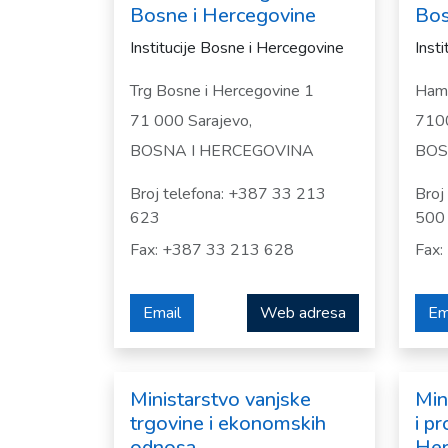
Bosne i Hercegovine
Bos
Institucije Bosne i Hercegovine
Inst
Trg Bosne i Hercegovine 1
Hamd
71 000 Sarajevo,
7100
BOSNA I HERCEGOVINA
BOS
Broj telefona: +387 33 213
Broj
623
500
Fax: +387 33 213 628
Fax:
Email
Web adresa
Em
Ministarstvo vanjske
Min
trgovine i ekonomskih
i p
odnosa
Her