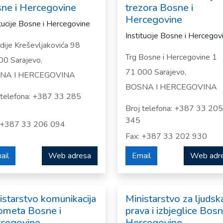
ne i Hercegovine
trezora Bosne i
Hercegovine
itucije Bosne i Hercegovine
Institucije Bosne i Hercegov
ije Kreševljakovića 98
Trg Bosne i Hercegovine 1
0 Sarajevo,
71 000 Sarajevo,
NA I HERCEGOVINA
BOSNA I HERCEGOVINA
 telefona: +387 33 285
Broj telefona: +387 33 205
345
 +387 33 206 094
Fax: +387 33 202 930
ail
Web adresa
Email
Web adr
istarstvo komunikacija
Ministarstvo za ljudsk
rometa Bosne i
prava i izbjeglice Bosn
cegovine
Hercegovine