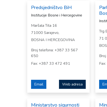
Predsjedništvo BiH
Par
Bos
Institucije Bosne i Hercegovine
Inst
Maršala Tita 16
Trg 
71000 Sarajevo,
71 0
BOSNA I HERCEGOVINA
BOS
Broj telefona: +387 33 567
650
Broj
Fax: +387 33 472 491
Fax:
Email
Web adresa
Em
Ministarstvo sigurnosti
Min