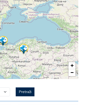
+
−
Pretraži