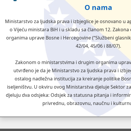
O nama
Ministarstvo za ljudska prava i izbjeglice je osnovano u
o Vijeću ministara BiH i u skladu sa članom 12. Zakona
organima uprave Bosne i Hercegovine (“Službeni glasnik B
42/04, 45/06 i 88/07).
Zakonom o ministarstvima i drugim organima uprave
utvrđeno je da je Ministarstvo za ljudska prava i izbj
ostalog nadležna institucija za kreiranje politike B
iseljeništvu. U okviru ovog Ministarstva djeluje Sektor za
djeluju dva odsjeka: Odsjek za statusna pitanja i informir
privrednu, obrazovnu, naučnu i kulturn