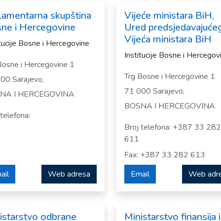
lamentarna skupština
Vijeće ministara BiH,
ne i Hercegovine
Ured predsjedavajuće
Vijeća ministara BiH
itucije Bosne i Hercegovine
Institucije Bosne i Hercegov
Bosne i Hercegovine 1
Trg Bosne i Hercegovine 1
00 Sarajevo,
71 000 Sarajevo,
NA I HERCEGOVINA
BOSNA I HERCEGOVINA
 telefona:
Broj telefona: +387 33 282
611
Fax: +387 33 282 613
ail
Web adresa
Email
Web adr
istarstvo odbrane
Ministarstvo finansija i