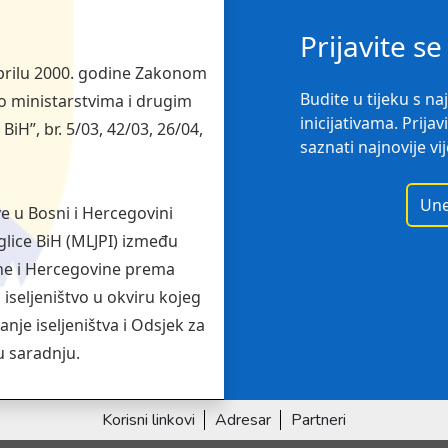
Prijavite s
 aprilu 2000. godine Zakonom
Budite u tijeku s n
 o ministarstvima i drugim
inicijativama. Prijav
iH”, br. 5/03, 42/03, 26/04,
saznati najnovije vij
 u Bosni i Hercegovini
eglice BiH (MLJPI) između
osne i Hercegovine prema
 iseljeništvo u okviru kojeg
anje iseljeništva i Odsjek za
u saradnju.
Korisni linkovi
Adresar
Partneri