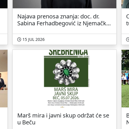
Najava prenosa znanja: doc. dr.
Sabina Ferhadbegović iz Njemačke
t
gostuje na Pravnom fakultetu u
Sarajevu
15 JUL 2026
Marš mira i javni skup održat će se
B
u Beču
N