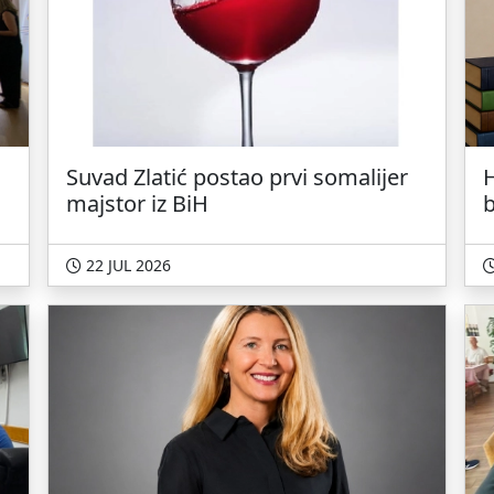
Suvad Zlatić postao prvi somalijer
H
majstor iz BiH
n
22 JUL 2026