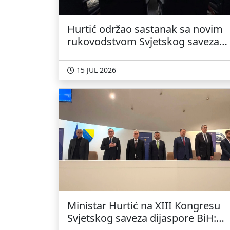
Hurtić održao sastanak sa novim
rukovodstvom Svjetskog saveza
dijaspore BiH
15 JUL 2026
Ministar Hurtić na XIII Kongresu
Svjetskog saveza dijaspore BiH: