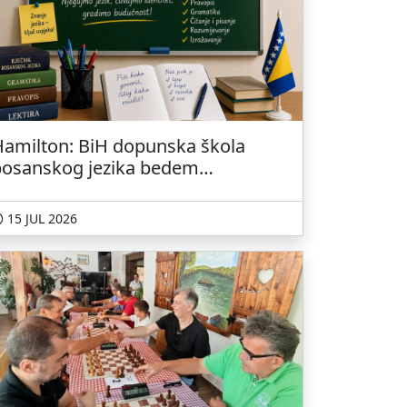
amilton: BiH dopunska škola
bosanskog jezika bedem
jegovanja tradicije i kulture
domovine
15 JUL 2026