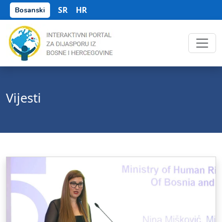
SR
HR
Bosanski
Vijesti