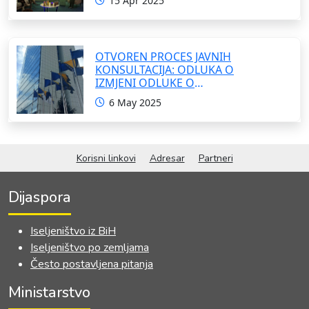
15 Apr 2025
OTVOREN PROCES JAVNIH
KONSULTACIJA: ODLUKA O
IZMJENI ODLUKE O
FORMIRANJU INTERRESORNE
6 May 2025
RADNE GRUPE ZA IZRADU
OKVIRNOG ZAKONA O
SARADNJI SA ISELJENIŠTVOM
INSTITUCIJA BOSNE I
Korisni linkovi
Adresar
Partneri
HERCEGOVINE
Dijaspora
Iseljeništvo iz BiH
Iseljeništvo po zemljama
Često postavljena pitanja
Ministarstvo