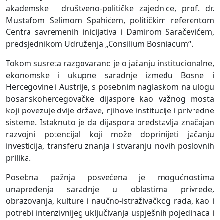
akademske i društveno-političke zajednice, prof. dr.
Mustafom Selimom Spahićem, političkim referentom
Centra savremenih inicijativa i Damirom Saračevićem,
predsjednikom Udruženja „Consilium Bosniacum“.
Tokom susreta razgovarano je o jačanju institucionalne,
ekonomske i ukupne saradnje između Bosne i
Hercegovine i Austrije, s posebnim naglaskom na ulogu
bosanskohercegovačke dijaspore kao važnog mosta
koji povezuje dvije države, njihove institucije i privredne
sisteme. Istaknuto je da dijaspora predstavlja značajan
razvojni potencijal koji može doprinijeti jačanju
investicija, transferu znanja i stvaranju novih poslovnih
prilika.
Posebna pažnja posvećena je mogućnostima
unapređenja saradnje u oblastima privrede,
obrazovanja, kulture i naučno-istraživačkog rada, kao i
potrebi intenzivnijeg uključivanja uspješnih pojedinaca i