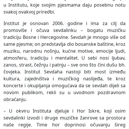
u Institutu, koje svojim pjesmama daju posebnu notu
svakoj ovakvoj priredbi.
Institut je osnovan 2006. godine i ima za cilj da
promoviše i očuva sevdalinku – bogatu muzičku
tradiciju Bosne i Hercegovine. Sevdah je mnogo više od
same pjesme; on predstavlja dio bosanske baštine, kroz
muziku, narodnu nošnju, kućne motive, emocije ljudi,
atmosferu, tradiciju i mentalitet. U sebi nosi ljubav,
zanos, strast, čežnju i patnju – sve ono što čini dušu bh.
čovjeka. Institut Sevdaha nastoji biti most između
kultura, zajedništva i muzičkog naslijeđa, te kroz
koncerte i okupljanja omogućava da se sevdah dijeli sa
novom publikom, rekli su u uvodnom pozdravnom
obraćanju.
– U okviru Instituta djeluje i Hor Iskre, koji osim
sevdalinki izvodi i druge muzičke žanrove sa prostora
naše regije. Time hor doprinosi očuvanju šireg