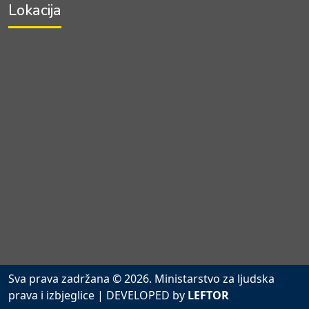
Lokacija
Sva prava zadržana © 2026. Ministarstvo za ljudska
prava i izbjeglice
| DEVELOPED by
LEFTOR