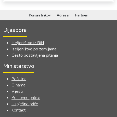
OKVIRNOG ZAKONA O
SARADNJI SA ISELJENIŠTVOM
INSTITUCIJA BOSNE I
Korisni linkovi
Adresar
Partneri
HERCEGOVINE
Dijaspora
Iseljeništvo iz BiH
Iseljeništvo po zemljama
Često postavljena pitanja
Ministarstvo
Početna
O nama
Vijesti
Poslovne prilike
Uspješne priče
Kontakt