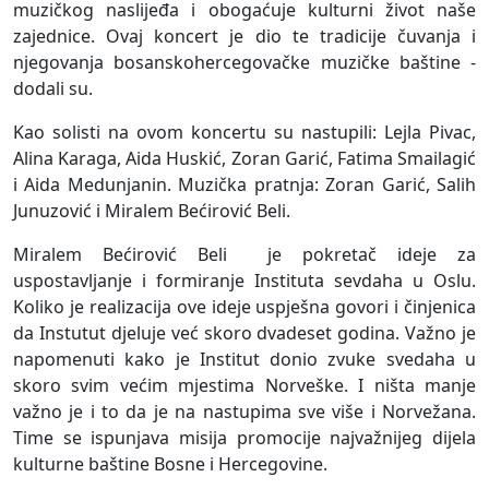
muzičkog naslijeđa i obogaćuje kulturni život naše
zajednice. Ovaj koncert je dio te tradicije čuvanja i
njegovanja bosanskohercegovačke muzičke baštine -
dodali su.
Kao solisti na ovom koncertu su nastupili: Lejla Pivac,
Alina Karaga, Aida Huskić, Zoran Garić, Fatima Smailagić
i Aida Medunjanin. Muzička pratnja: Zoran Garić, Salih
Junuzović i Miralem Bećirović Beli.
Miralem Bećirović Beli je pokretač ideje za
uspostavljanje i formiranje Instituta sevdaha u Oslu.
Koliko je realizacija ove ideje uspješna govori i činjenica
da Instutut djeluje već skoro dvadeset godina. Važno je
napomenuti kako je Institut donio zvuke svedaha u
skoro svim većim mjestima Norveške. I ništa manje
važno je i to da je na nastupima sve više i Norvežana.
Time se ispunjava misija promocije najvažnijeg dijela
kulturne baštine Bosne i Hercegovine.