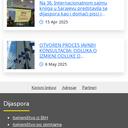
Na 36. Internacionalnom sajmu
knjiga u Sarajevu predstavila se
dijaspora kao i domaći pisci i
umjetnici
15 Apr 2025
OTVOREN PROCES JAVNIH
KONSULTACIJA: ODLUKA O
IZMJENI ODLUKE O
FORMIRANJU INTERRESORNE
6 May 2025
RADNE GRUPE ZA IZRADU
OKVIRNOG ZAKONA O
SARADNJI SA ISELJENIŠTVOM
INSTITUCIJA BOSNE I
Korisni linkovi
Adresar
Partneri
HERCEGOVINE
Dijaspora
Iseljeništvo iz BiH
Iseljeništvo po zemljama