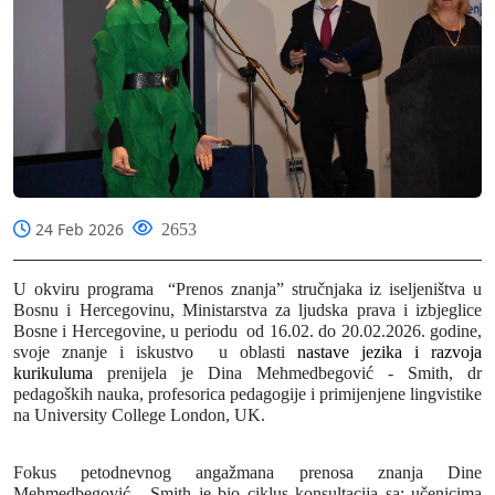
24 Feb 2026
2653
U okviru programa “Prenos znanja” stručnjaka iz iseljeništva u
Bosnu i Hercegovinu, Ministarstva za ljudska prava i izbjeglice
Bosne i Hercegovine, u periodu
od 16.02. do 20.02.2026. godine,
svoje znanje i iskustvo u oblasti
nastave jezika i razvoja
kurikuluma
prenijela je
Dina Mehmedbegović - Smith
, dr
pedagoških nauka, profesorica pedagogije i primijenjene lingvistike
na University College London, UK.
Fokus petodnevnog angažmana prenosa znanja Dine
Mehmedbegović - Smith je bio ciklus konsultacija sa: učenicima