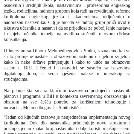
osnovnih i srednjih škola, nastavnicima i profesorima engleskog
jezika, roditeljima, radnom grupom koja radi na revidiranju reforme
kurikuluma engleskog jezika i akademicima uključenim u
naobrazbu nastavnika. Cilj je bio da se radnoj grupi pruži uvid u
iskustva učesnika u nastavi i da se prijedlozi za poboljšanje nastave
i uspjeha učenika temelje na uvidima stečenih u ovom ciklusu
konsultacija.
U intervjuu sa Dinom Mehmedbegović - Smith, saznajemo kakve
su to promjene nastale u obrazovnom sistemu u cijelom svijetu i
kako ih neke države primjenjuju i kako to utiče na obrazovni
sistem u BiH. Učenici i nastavnici se susreću sa izazovima
digitalnog doba, a svoja rješenja nalaze u interakciji sa
stručnjacima.
Na pitanje
šta smatra ključnim izazovima postojećih nastavnih
planova i programa u BiH u kontekstu savremenog obrazovanja s
obzirom na sve češću potrebu za korištenjem tehnologije i
inovacija,
Mehmedbegović - Smith ističe:
“Jedan od ključnih izazova je neujednačena implementacija novog
kurikuluma. Dok dio nastavnika primjenjuje novu strukturu i
pristupe, jedan znatan broj nastavnika i dalje koristi prijašnji sistem.