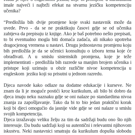
imale najveći i najbrži efekat na stvarnu jezičku kompetenciju
učenika?
“Predložila bih dvije promjene koje svaki nastavnik može da
uvede. Prvo - da se ne praktikuju časovi gdje se od učenika
zahtjeva da prepisuju iz knjige. Ako je baš potrebno nešto prepisati,
to bi eventualno mogla biti domaća zadaća, ali nikako upotreba
dragocjenog vremena u nastavi. Drugu jednostavnu promjenu koju
bih predložila je da se učenici konsultuju o izboru tema koje će
obrađivati. A u smislu sistemskih promjena, koje je teže
implementirati - predložila bih razrede sa manjim brojem učenika i
pristupe koji uzimaju u obzir različite nivoe kompetencija u
engleskom jeziku koji su prisutni u jednom razredu.
Djeca navode kako odlaze na dodatne edukacije i kurseve. Ne
znam da li je moguće postići kroz kurikulum, ali bilo bi dobro da
djeca imaju neku naznaku gdje se oni nalaze po standardima nivoa
znanja za zapošljavanje. Tako da bi to bio jedan praktični korak
koji bi djeci omogućio da jasnije vide gdje se oni nalaze u smislu
svojih kompetencija.
Djeca izražavaju veliku želju za tim da sadržaji budu ono što njih
interesuje. Da budu sadržaji koji su autentični i relevantni njihovom
iskustvu. Neki nastavnici smatraju da kurikulum dopušta slobodu