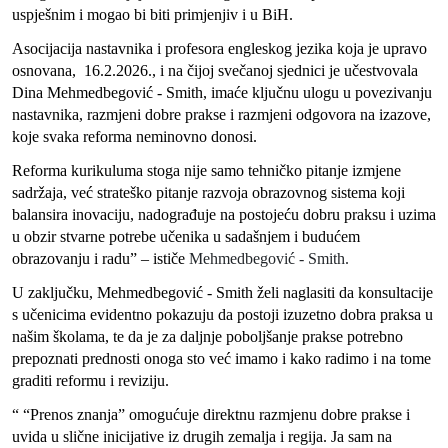
uspješnim i mogao bi biti primjenjiv i u BiH.
Asocijacija nastavnika i profesora engleskog jezika koja je upravo
osnovana, 16.2.2026., i na čijoj svečanoj sjednici je učestvovala
Dina Mehmedbegović - Smith, imaće ključnu ulogu u povezivanju
nastavnika, razmjeni dobre prakse i razmjeni odgovora na izazove,
koje svaka reforma neminovno donosi.
Reforma kurikuluma stoga nije samo tehničko pitanje izmjene
sadržaja, već strateško pitanje razvoja obrazovnog sistema koji
balansira inovaciju, nadograđuje na postojeću dobru praksu i uzima
u obzir stvarne potrebe učenika u sadašnjem i budućem
obrazovanju i radu”
–
ističe
Mehmedbegović - Smith.
U zaključku, Mehmedbegović - Smith želi naglasiti da konsultacije
s učenicima evidentno pokazuju da postoji izuzetno dobra praksa u
našim školama, te da je za daljnje poboljšanje prakse potrebno
prepoznati prednosti onoga sto već imamo i kako radimo i na tome
graditi reformu i reviziju.
“ “Prenos znanja” omogućuje direktnu razmjenu dobre prakse i
uvida u slične inicijative iz drugih zemalja i regija. Ja sam na