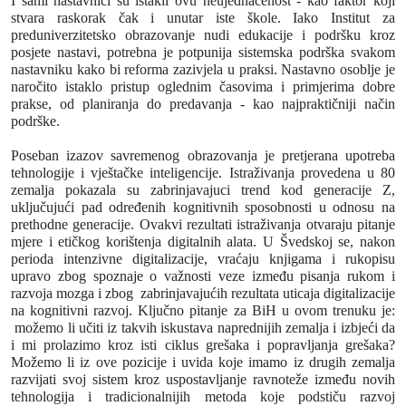
I sami nastavnici su istakli ovu neujednačenost - kao faktor koji
stvara raskorak čak i unutar iste škole. Iako Institut za
preduniverzitetsko obrazovanje nudi edukacije i podršku kroz
posjete nastavi, potrebna je potpunija sistemska podrška svakom
nastavniku kako bi reforma zazivjela u praksi. Nastavno osoblje je
naročito istaklo pristup oglednim časovima i primjerima dobre
prakse, od planiranja do predavanja - kao najpraktičniji način
podrške.
Poseban izazov savremenog obrazovanja je pretjerana upotreba
tehnologije i vještačke inteligencije. Istraživanja provedena u 80
zemalja pokazala su zabrinjavajuci trend kod generacije Z,
uključujući pad određenih kognitivnih sposobnosti u odnosu na
prethodne generacije. Ovakvi rezultati istraživanja otvaraju pitanje
mjere i etičkog korištenja digitalnih alata. U Švedskoj se, nakon
perioda intenzivne digitalizacije, vraćaju knjigama i rukopisu
upravo zbog spoznaje o važnosti veze između pisanja rukom i
razvoja mozga i zbog zabrinjavajućih rezultata uticaja digitalizacije
na kognitivni razvoj. Ključno pitanje za BiH u ovom trenuku je:
možemo li učiti iz takvih iskustava naprednijih zemalja i izbjeći da
i mi prolazimo kroz isti ciklus grešaka i popravljanja grešaka?
Možemo li iz ove pozicije i uvida koje imamo iz drugih zemalja
razvijati svoj sistem kroz uspostavljanje ravnoteže između novih
tehnologija i tradicionalnijih metoda koje podstiču razvoj