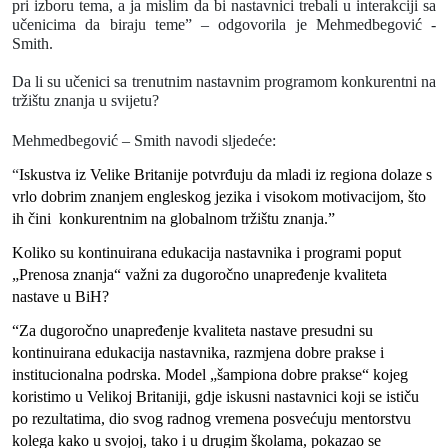
pri izboru tema, a ja mislim da bi nastavnici trebali u interakciji sa
učenicima da biraju teme”
–
odgovorila je Mehmedbegović -
Smith.
Da li su učenici sa trenutnim nastavnim programom konkurentni na
tržištu znanja u svijetu?
Mehmedbegović – Smith navodi sljedeće:
“
Iskustva iz Velike Britanije potvrđuju da mladi iz regiona dolaze s
vrlo dobrim znanjem engleskog jezika i visokom motivacijom, što
ih čini
konkurentnim na globalnom tržištu znanja.”
Koliko su kontinuirana edukacija nastavnika i programi poput
„Prenosa znanja“ važni za dugoročno unapređenje kvaliteta
nastave u BiH?
“Za dugoročno unapređenje kvaliteta nastave presudni su
kontinuirana edukacija nastavnika, razmjena dobre prakse i
institucionalna podrska. Model „šampiona dobre prakse“ kojeg
koristimo u Velikoj Britaniji, gdje iskusni nastavnici koji se ističu
po rezultatima, dio svog radnog vremena posvećuju mentorstvu
kolega kako u svojoj, tako i u drugim školama, pokazao se