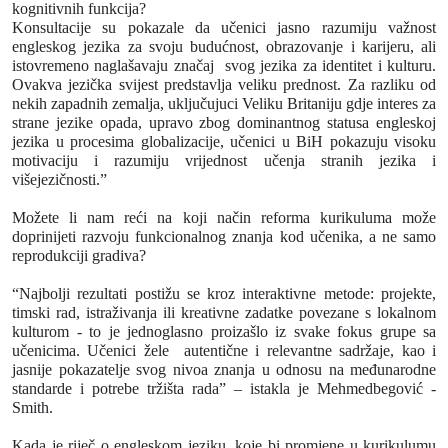
kognitivnih funkcija?
Konsultacije su pokazale da učenici jasno razumiju važnost
engleskog jezika za svoju budućnost, obrazovanje i karijeru, ali
istovremeno naglašavaju značaj
svog jezika za identitet i kulturu.
Ovakva jezička svijest predstavlja veliku prednost. Za razliku od
nekih zapadnih zemalja, uključujuci Veliku Britaniju gdje interes za
strane jezike opada, upravo zbog dominantnog statusa engleskoj
jezika u procesima globalizacije, učenici u BiH pokazuju visoku
motivaciju i razumiju vrijednost učenja stranih jezika i
višejezičnosti.”
Možete li nam reći na koji način reforma kurikuluma može
doprinijeti razvoju funkcionalnog znanja kod učenika, a ne samo
reprodukciji gradiva?
“Najbolji rezultati postižu se kroz interaktivne metode: projekte,
timski rad, istraživanja ili kreativne zadatke povezane s lokalnom
kulturom - to je jednoglasno proizašlo iz svake fokus grupe sa
učenicima. Učenici žele
autentične i relevantne sadržaje, kao i
jasnije pokazatelje svog nivoa znanja u odnosu na međunarodne
standarde i potrebe tržišta rada”
–
istakla je Mehmedbegović -
Smith.
Kada je riječ o engleskom jeziku, koje bi promjene u kurikulumu