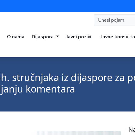
O nama
Dijaspora
Javni pozivi
Javne konsulta
 bh. stručnjaka iz dijaspore za
vljanju komentara
Na