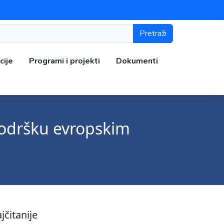
Pretraži
cije
Programi i projekti
Dokumenti
 podršku evropskim
jčitanije