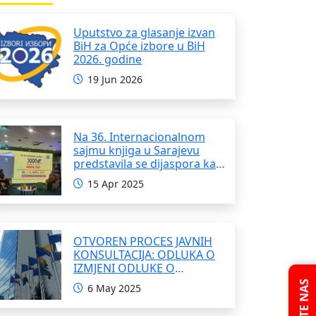
Uputstvo za glasanje izvan
BiH za Opće izbore u BiH
2026. godine
19 Jun 2026
Na 36. Internacionalnom
sajmu knjiga u Sarajevu
predstavila se dijaspora kao
i domaći pisci i umjetnici
15 Apr 2025
OTVOREN PROCES JAVNIH
KONSULTACIJA: ODLUKA O
IZMJENI ODLUKE O
FORMIRANJU
PITAJTE NAS
6 May 2025
INTERRESORNE RADNE
GRUPE ZA IZRADU