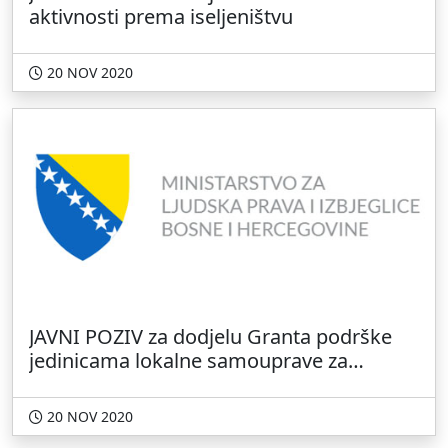
aktivnosti prema iseljeništvu
20 NOV 2020
JAVNI POZIV za dodjelu Granta podrške
jedinicama lokalne samouprave za
implementaciju Politike o saradnji sa
iseljeništvom
20 NOV 2020