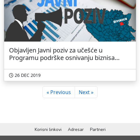
Objavljen Javni poziv za učešće u
Programu podrške osnivanju biznisa
(Start-up) uz mentorstvo iz dijaspore za
2020. godinu - Grad Živinice
26 DEC 2019
« Previous
Next »
Korisni linkovi
Adresar
Partneri