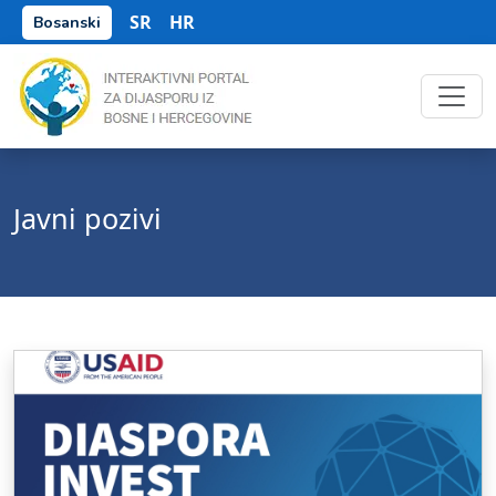
SR
HR
Bosanski
Javni pozivi