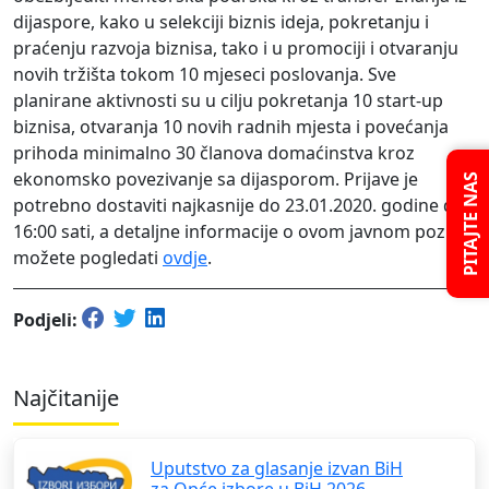
dijaspore, kako u selekciji biznis ideja, pokretanju i
praćenju razvoja biznisa, tako i u promociji i otvaranju
novih tržišta tokom 10 mjeseci poslovanja. Sve
planirane aktivnosti su u cilju pokretanja 10 start-up
biznisa, otvaranja 10 novih radnih mjesta i povećanja
prihoda minimalno 30 članova domaćinstva kroz
ekonomsko povezivanje sa dijasporom. Prijave je
PITAJTE NAS
potrebno dostaviti najkasnije do 23.01.2020. godine do
16:00 sati, a detaljne informacije o ovom javnom pozivu
možete pogledati
ovdje
.
Podjeli:
Najčitanije
Uputstvo za glasanje izvan BiH
za Opće izbore u BiH 2026.