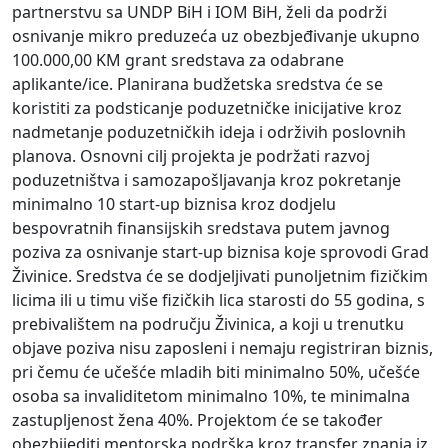
partnerstvu sa UNDP BiH i IOM BiH, želi da podrži
osnivanje mikro preduzeća uz obezbjeđivanje ukupno
100.000,00 KM grant sredstava za odabrane
aplikante/ice. Planirana budžetska sredstva će se
koristiti za podsticanje poduzetničke inicijative kroz
nadmetanje poduzetničkih ideja i održivih poslovnih
planova. Osnovni cilj projekta je podržati razvoj
poduzetništva i samozapošljavanja kroz pokretanje
minimalno 10 start-up biznisa kroz dodjelu
bespovratnih finansijskih sredstava putem javnog
poziva za osnivanje start-up biznisa koje sprovodi Grad
Živinice. Sredstva će se dodjeljivati punoljetnim fizičkim
licima ili u timu više fizičkih lica starosti do 55 godina, s
prebivalištem na području Živinica, a koji u trenutku
objave poziva nisu zaposleni i nemaju registriran biznis,
pri čemu će učešće mladih biti minimalno 50%, učešće
osoba sa invaliditetom minimalno 10%, te minimalna
zastupljenost žena 40%. Projektom će se također
obezbijediti mentorska podrška kroz transfer znanja iz