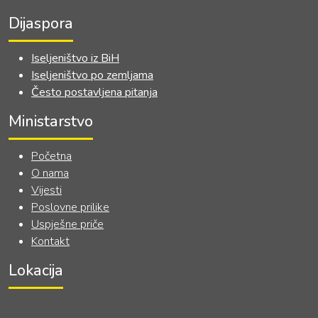
Dijaspora
Iseljeništvo iz BiH
Iseljeništvo po zemljama
Često postavljena pitanja
Ministarstvo
Početna
O nama
Vijesti
Poslovne prilike
Uspješne priče
Kontakt
Lokacija