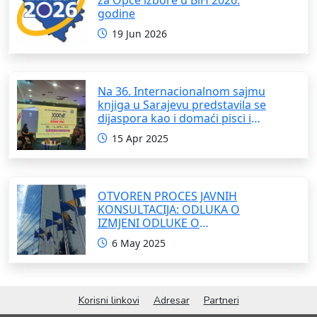
godine
19 Jun 2026
Na 36. Internacionalnom sajmu
knjiga u Sarajevu predstavila se
dijaspora kao i domaći pisci i
umjetnici
15 Apr 2025
OTVOREN PROCES JAVNIH
KONSULTACIJA: ODLUKA O
IZMJENI ODLUKE O
FORMIRANJU INTERRESORNE
6 May 2025
RADNE GRUPE ZA IZRADU
OKVIRNOG ZAKONA O
SARADNJI SA ISELJENIŠTVOM
INSTITUCIJA BOSNE I
Korisni linkovi
Adresar
Partneri
HERCEGOVINE