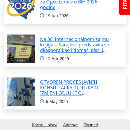
za Opće izbore u BiH 2026.
godine
19 Jun 2026
Na 36. Internacionalnom sajmu
knjiga u Sarajevu predstavila se
dijaspora kao i domaći pisci i
umjetnici
15 Apr 2025
OTVOREN PROCES JAVNIH
KONSULTACIJA: ODLUKA O
IZMJENI ODLUKE O
FORMIRANJU INTERRESORNE
6 May 2025
RADNE GRUPE ZA IZRADU
OKVIRNOG ZAKONA O
SARADNJI SA ISELJENIŠTVOM
INSTITUCIJA BOSNE I
Korisni linkovi
Adresar
Partneri
HERCEGOVINE