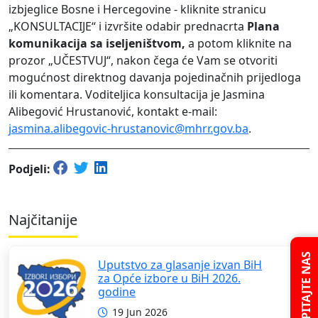
izbjeglice Bosne i Hercegovine - kliknite stranicu
„KONSULTACIJE“ i izvršite odabir prednacrta
Plana
komunikacija sa iseljeništvom,
a potom kliknite na
prozor „UČESTVUJ“, nakon čega će Vam se otvoriti
mogućnost direktnog davanja pojedinačnih prijedloga
ili komentara. Voditeljica konsultacija je Jasmina
Alibegović Hrustanović, kontakt e-mail:
jasmina.alibegovic-hrustanovic@mhrr.gov.ba
.
Podjeli:
Najčitanije
PITAJTE NAS
Uputstvo za glasanje izvan BiH
za Opće izbore u BiH 2026.
godine
19 Jun 2026