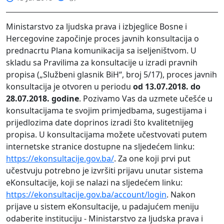
Ministarstvo za ljudska prava i izbjeglice Bosne i
Hercegovine započinje proces javnih konsultacija o
prednacrtu Plana komunikacija sa iseljeništvom. U
skladu sa Pravilima za konsultacije u izradi pravnih
propisa („Službeni glasnik BiH“, broj 5/17), proces javnih
konsultacija je otvoren u periodu
od 13.07.2018. do
28.07.2018. godine
. Pozivamo Vas da uzmete učešće u
konsultacijama te svojim primjedbama, sugestijama i
prijedlozima date doprinos izradi što kvalitetnijeg
propisa. U konsultacijama možete učestvovati putem
internetske stranice dostupne na sljedećem linku:
https://ekonsultacije.gov.ba/
. Za one koji prvi put
učestvuju potrebno je izvršiti prijavu unutar sistema
eKonsultacije, koji se nalazi na sljedećem linku:
https://ekonsultacije.gov.ba/account/login
. Nakon
prijave u sistem eKonsultacije, u padajućem meniju
odaberite instituciju - Ministarstvo za ljudska prava i