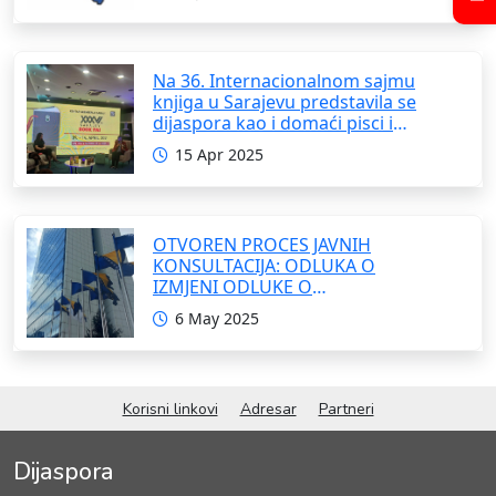
Na 36. Internacionalnom sajmu
knjiga u Sarajevu predstavila se
dijaspora kao i domaći pisci i
umjetnici
15 Apr 2025
OTVOREN PROCES JAVNIH
KONSULTACIJA: ODLUKA O
IZMJENI ODLUKE O
FORMIRANJU INTERRESORNE
6 May 2025
RADNE GRUPE ZA IZRADU
OKVIRNOG ZAKONA O
SARADNJI SA ISELJENIŠTVOM
INSTITUCIJA BOSNE I
Korisni linkovi
Adresar
Partneri
HERCEGOVINE
Dijaspora