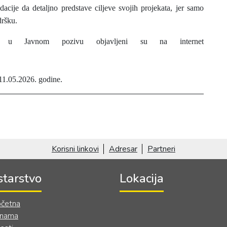
acije da detaljno predstave ciljeve svojih projekata, jer samo
dršku.
će u Javnom pozivu objavljeni su na internet
 11.05.2026. godine.
Korisni linkovi
Adresar
Partneri
starstvo
Lokacija
četna
 nama