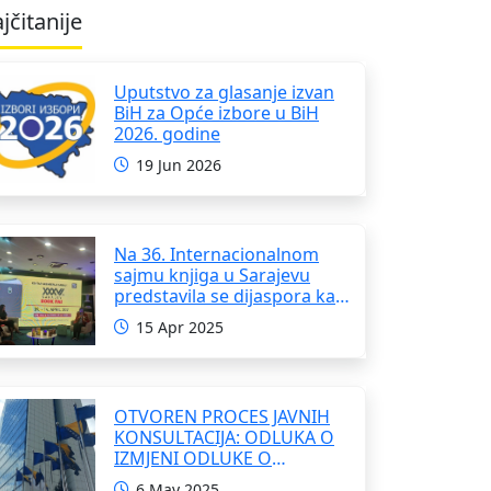
jčitanije
Uputstvo za glasanje izvan
BiH za Opće izbore u BiH
2026. godine
19 Jun 2026
Na 36. Internacionalnom
sajmu knjiga u Sarajevu
predstavila se dijaspora kao
i domaći pisci i umjetnici
15 Apr 2025
OTVOREN PROCES JAVNIH
KONSULTACIJA: ODLUKA O
IZMJENI ODLUKE O
FORMIRANJU
6 May 2025