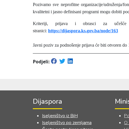
Pozivamo sve neprofitne organizacije/udruženja/fond
kvalitetni i jasno definisani programi mogu dobiti po
Kriteriji, prijava i obrasci za učeš
stranici:
https://dijaspora.ks.gov.ba/node/163
Javni poziv za podnošenje prijava će biti otvoren do
Podjeli:
Dijaspora
Mini
Iseljeništvo iz BiH
Po
Iseljeništvo po zemljama
O