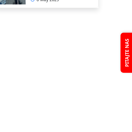
INTERRESORNE RADNE
GRUPE ZA IZRADU
OKVIRNOG ZAKONA O
SARADNJI SA ISELJENIŠTVOM
INSTITUCIJA BOSNE I
HERCEGOVINE
PITAJTE NAS