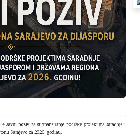
e Javni poziv za sufinansiranje podrške projektima saradnje i
ntonu Sarajevo za
2026
. godinu.