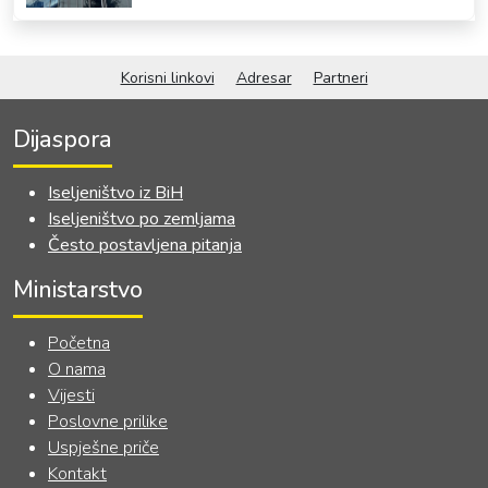
OKVIRNOG ZAKONA O
SARADNJI SA ISELJENIŠTVOM
INSTITUCIJA BOSNE I
Korisni linkovi
Adresar
Partneri
HERCEGOVINE
Dijaspora
Iseljeništvo iz BiH
Iseljeništvo po zemljama
Često postavljena pitanja
Ministarstvo
Početna
O nama
Vijesti
Poslovne prilike
Uspješne priče
Kontakt