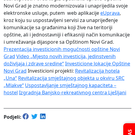
Novi Grad je znatno modernizovala i unaprijedila svoje
elektronske usluge, putem web aplikacije
eUprava
,
kroz koju su uspostavljeni servisi za unaprijeđenje
komunikacije sa građanima koji žive na teritoriji
opštine, ali i jednostavniji i efikasniji način komunikacije
i umrežavanja dijaspore sa Opštinom Novi Grad.
Prezentacija investicionih mogućnosti opštine Novi
Grad
Video „Mjesto novih investicija, jedinstvenih
doživljaja i zdrave sredine“
Investicione lokacije Opštine
Novi Grad
Investicioni projekti:
Revitalizacija hotela
„Una“
Revitalizacija smještajnog objekta u okviru SRC
„Mlakve“
Uspostavlјanje smještajnog kapaciteta –
hostel
Izgradnja Banjsko-rekreativnog centra Lješlјani
Podjeli: