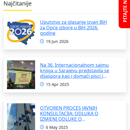
PITAJTE NAS
Najčitanije
Uputstvo za glasanje izvan BiH
za Opće izbore u BiH 2026.
godine
19 Jun 2026
Na 36. Internacionalnom sajmu
knjiga u Sarajevu predstavila se
dijaspora kao i domaći pisci i
umjetnici
15 Apr 2025
OTVOREN PROCES JAVNIH
KONSULTACIJA: ODLUKA O
IZMJENI ODLUKE O
FORMIRANJU INTERRESORNE
6 May 2025
RADNE GRUPE ZA IZRADU