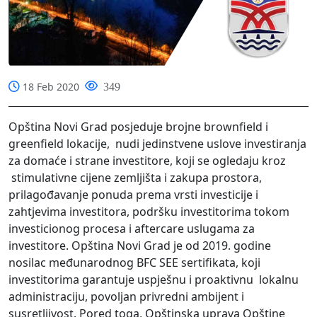
18 Feb 2020
349
Opština Novi Grad posjeduje brojne brownfield i
greenfield lokacije, nudi jedinstvene uslove investiranja
za domaće i strane investitore, koji se ogledaju kroz
stimulativne cijene zemljišta i zakupa prostora,
prilagođavanje ponuda prema vrsti investicije i
zahtjevima investitora, podršku investitorima tokom
investicionog procesa i aftercare uslugama za
investitore. Opština Novi Grad je od 2019. godine
nosilac međunarodnog BFC SEE sertifikata, koji
investitorima garantuje uspješnu i proaktivnu lokalnu
administraciju, povoljan privredni ambijent i
susretljivost. Pored toga, Opštinska uprava Opštine