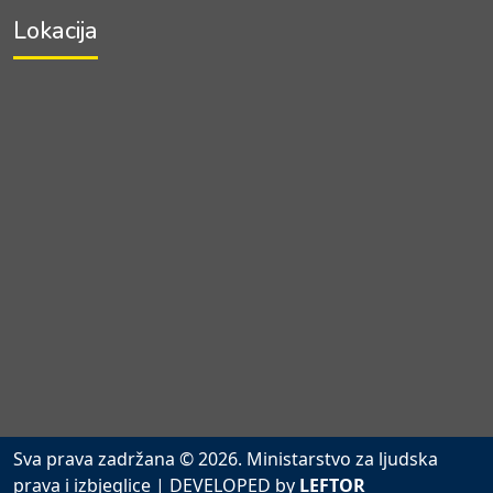
Lokacija
Sva prava zadržana © 2026. Ministarstvo za ljudska
prava i izbjeglice
| DEVELOPED by
LEFTOR