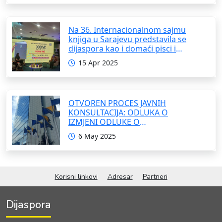
Na 36. Internacionalnom sajmu
knjiga u Sarajevu predstavila se
dijaspora kao i domaći pisci i
umjetnici
15 Apr 2025
OTVOREN PROCES JAVNIH
KONSULTACIJA: ODLUKA O
IZMJENI ODLUKE O
FORMIRANJU INTERRESORNE
6 May 2025
RADNE GRUPE ZA IZRADU
OKVIRNOG ZAKONA O
SARADNJI SA ISELJENIŠTVOM
INSTITUCIJA BOSNE I
Korisni linkovi
Adresar
Partneri
HERCEGOVINE
Dijaspora