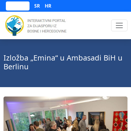
SR
HR
Bosanski
Izložba „Emina“ u Ambasadi BiH u
Berlinu