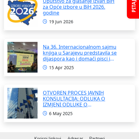
Uputstvo za glasanje izvan BiH
za Opće izbore u BiH 2026.
godine
19 Jun 2026
Na 36. Internacionalnom sajmu
knjiga u Sarajevu predstavila se
dijaspora kao i domaći pisci i
umjetnici
15 Apr 2025
OTVOREN PROCES JAVNIH
KONSULTACIJA: ODLUKA O
IZMJENI ODLUKE O
FORMIRANJU INTERRESORNE
6 May 2025
RADNE GRUPE ZA IZRADU
OKVIRNOG ZAKONA O
SARADNJI SA ISELJENIŠTVOM
INSTITUCIJA BOSNE I
Korisni linkovi
Adresar
Partneri