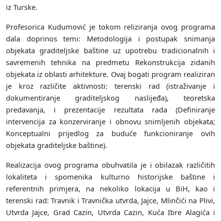
iz Turske.
Profesorica Kudumović je tokom reliziranja ovog programa
dala doprinos temi: Metodologija i postupak snimanja
objekata graditeljske baštine uz upotrebu tradicionalnih i
savremenih tehnika na predmetu Rekonstrukcija zidanih
objekata iz oblasti arhitekture. Ovaj bogati program realiziran
je kroz različite aktivnosti: terenski rad (istraživanje i
dokumentiranje graditeljskog naslijeđa), teoretska
predavanja, i prezentacije rezultata rada (Definiranje
intervencija za konzerviranje i obnovu snimljenih objekata;
Konceptualni prijedlog za buduće funkcioniranje ovih
objekata graditeljske baštine).
Realizacija ovog programa obuhvatila je i obilazak različitih
lokaliteta i spomenika kulturno historijske baštine i
referentnih primjera, na nekoliko lokacija u BiH, kao i
terenski rad: Travnik i Travnička utvrda, Jajce, Mlinčići na Plivi,
Utvrda Jajce, Grad Cazin, Utvrda Cazin, Kuća Ibre Alagića i