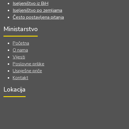
Iseljeništvo iz BiH
Iseljeništvo po zemljama
Često postavljena pitanja
Ministarstvo
Početna
O nama
Vijesti
Poslovne prilike
Uspješne priče
Kontakt
Lokacija