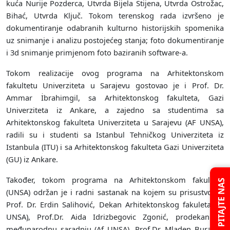
kuća Nurije Pozderca, Utvrda Bijela Stijena, Utvrda Ostrožac,
Bihać, Utvrda Ključ. Tokom terenskog rada izvršeno je
dokumentiranje odabranih kulturno historijskih spomenika
uz snimanje i analizu postojećeg stanja; foto dokumentiranje
i 3d snimanje primjenom foto baziranih software-a.
Tokom realizacije ovog programa na Arhitektonskom
fakultetu Univerziteta u Sarajevu gostovao je i Prof. Dr.
Ammar İbrahimgil, sa Arhitektonskog fakulteta, Gazi
Univerziteta iz Ankare, a zajedno sa studentima sa
Arhitektonskog fakulteta Univerziteta u Sarajevu (AF UNSA),
radili su i studenti sa Istanbul Tehničkog Univerziteta iz
Istanbula (ITU) i sa Arhitektonskog fakulteta Gazi Univerziteta
(GU) iz Ankare.
Također, tokom programa na Arhitektonskom fakultetu
PITAJTE NAS
(UNSA) održan je i radni sastanak na kojem su prisustvovali
Prof. Dr. Erdin Salihović, Dekan Arhitektonskog fakuleta (Af
UNSA), Prof.Dr. Aida Idrizbegovic Zgonić, prodekan za
međunarodnu saradnju (Af UNSA), Prof.Dr. Mladen Burazor,