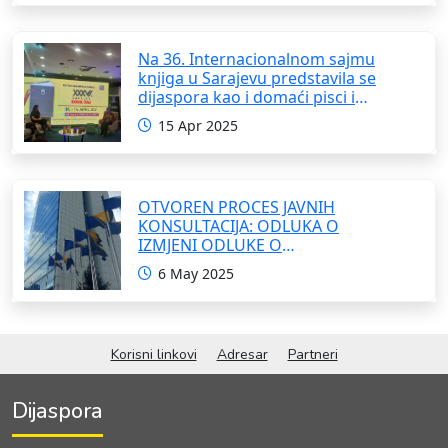
Na 36. Internacionalnom sajmu
knjiga u Sarajevu predstavila se
dijaspora kao i domaći pisci i
umjetnici
15 Apr 2025
OTVOREN PROCES JAVNIH
KONSULTACIJA: ODLUKA O
IZMJENI ODLUKE O
FORMIRANJU INTERRESORNE
6 May 2025
RADNE GRUPE ZA IZRADU
OKVIRNOG ZAKONA O
SARADNJI SA ISELJENIŠTVOM
INSTITUCIJA BOSNE I
Korisni linkovi
Adresar
Partneri
HERCEGOVINE
Dijaspora