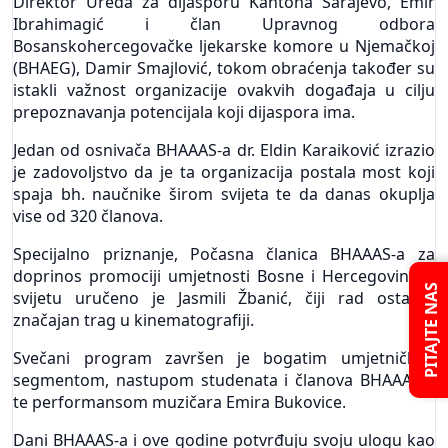
Direktor Ureda za dijasporu Kantona Sarajevo, Emir
Ibrahimagić i član Upravnog odbora
Bosanskohercegovačke ljekarske komore u Njemačkoj
(BHAEG), Damir Smajlović, tokom obraćenja također su
istakli važnost organizacije ovakvih događaja u cilju
prepoznavanja potencijala koji dijaspora ima.
Jedan od osnivača BHAAAS-a dr. Eldin Karaiković izrazio
je zadovoljstvo da je ta organizacija postala most koji
spaja bh. naučnike širom svijeta te da danas okuplja
vise od 320 članova.
Specijalno priznanje, Počasna članica BHAAAS-a za
doprinos promociji umjetnosti Bosne i Hercegovine u
PITAJTE NAS
svijetu uručeno je Jasmili Žbanić, čiji rad ostavlja
značajan trag u kinematografiji.
Svečani program završen je bogatim umjetničkim
segmentom, nastupom studenata i članova BHAAAS-a
te performansom muzičara Emira Bukovice.
Dani BHAAAS-a i ove godine potvrđuju svoju ulogu kao