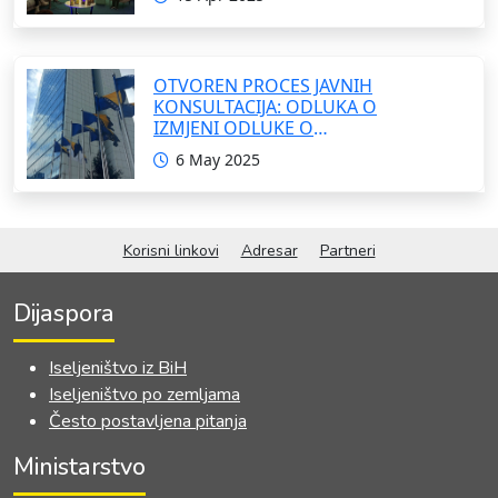
OTVOREN PROCES JAVNIH
KONSULTACIJA: ODLUKA O
IZMJENI ODLUKE O
FORMIRANJU INTERRESORNE
6 May 2025
RADNE GRUPE ZA IZRADU
OKVIRNOG ZAKONA O
SARADNJI SA ISELJENIŠTVOM
INSTITUCIJA BOSNE I
Korisni linkovi
Adresar
Partneri
HERCEGOVINE
Dijaspora
Iseljeništvo iz BiH
Iseljeništvo po zemljama
Često postavljena pitanja
Ministarstvo