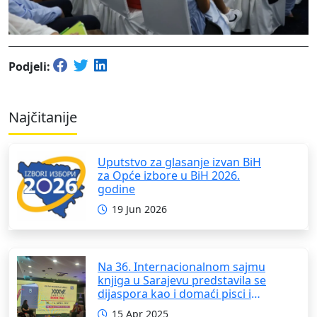
Podjeli:
Najčitanije
Uputstvo za glasanje izvan BiH
za Opće izbore u BiH 2026.
godine
19 Jun 2026
Na 36. Internacionalnom sajmu
knjiga u Sarajevu predstavila se
dijaspora kao i domaći pisci i
umjetnici
15 Apr 2025