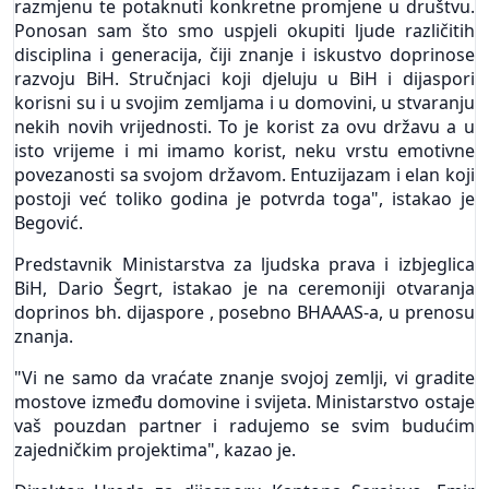
razmjenu te potaknuti konkretne promjene u društvu.
Ponosan sam što smo uspjeli okupiti ljude različitih
disciplina i generacija, čiji znanje i iskustvo doprinose
razvoju BiH. Stručnjaci koji djeluju u BiH i dijaspori
korisni su i u svojim zemljama i u domovini, u stvaranju
nekih novih vrijednosti. To je korist za ovu državu a u
isto vrijeme i mi imamo korist, neku vrstu emotivne
povezanosti sa svojom državom. Entuzijazam i elan koji
postoji već toliko godina je potvrda toga", istakao je
Begović.
Predstavnik Ministarstva za ljudska prava i izbjeglica
BiH, Dario Šegrt, istakao je na ceremoniji otvaranja
doprinos bh. dijaspore , posebno BHAAAS-a, u prenosu
znanja.
"Vi ne samo da vraćate znanje svojoj zemlji, vi gradite
mostove između domovine i svijeta. Ministarstvo ostaje
vaš pouzdan partner i radujemo se svim budućim
zajedničkim projektima", kazao je.