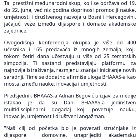
Taj prestižni međunarodni skup, koji se održava od 19.
do 22. juna, već niz godina doprinosi promociji nauke,
umjetnosti i društvenog razvoja u Bosni i Hercegovini,
jačajući veze između dijaspore i domaće akademske
zajednice.
Ovogodišnja konferencija okupila je više od 400
učesnika i 165 predavača iz mnogih zemalja, koji
tokom četiri dana učestvuju u više od 25 tematskih
simpozija. Ti sastanci predstavljaju platformu za
najnovija istraživanja, razmjenu znanja i iniciranje novih
saradnji. Time se dodatno afirmiše uloga BHAAAS-a kao
mosta između nauke, inovacija i umjetnosti.
Predsjednik BHAAAS-a Adnan Begović u izjavi za medije
istakao je da su Dani BHAAAS-a jedinstven
multidisciplinarni događaj koji povezuje nauku,
inovacije, umjetnost i društveni angažman.
"Naš cilj od početka bio je povezati stručnjake iz
dijaspore i domovine, unaprijediti akademsku