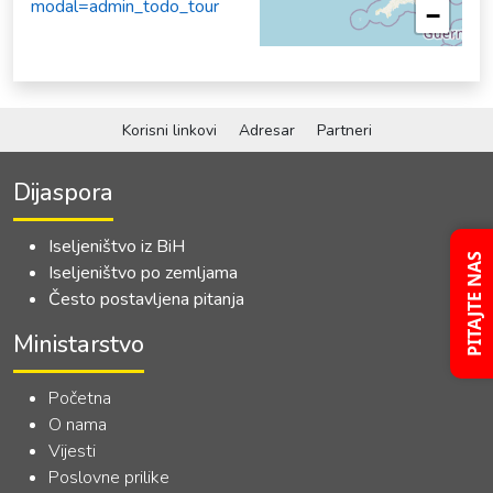
modal=admin_todo_tour
−
Korisni linkovi
Adresar
Partneri
Dijaspora
Iseljeništvo iz BiH
PITAJTE NAS
Iseljeništvo po zemljama
Često postavljena pitanja
Ministarstvo
Početna
O nama
Vijesti
Poslovne prilike