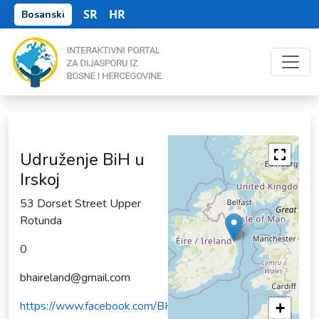
SR
HR
Bosanski
Udruženje BiH u
Irskoj
53 Dorset Street Upper
Rotunda
0
bhaireland@gmail.com
https://www.facebook.com/BHAssociationIreland/?
+