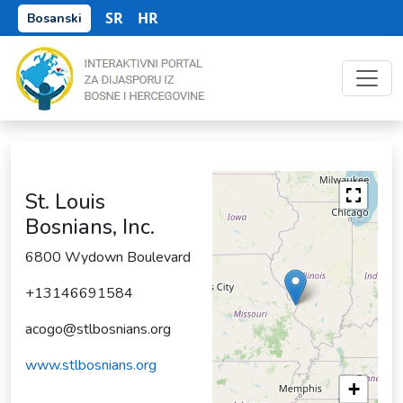
SR
HR
Bosanski
St. Louis
Bosnians, Inc.
6800 Wydown Boulevard
+13146691584
acogo@stlbosnians.org
www.stlbosnians.org
+