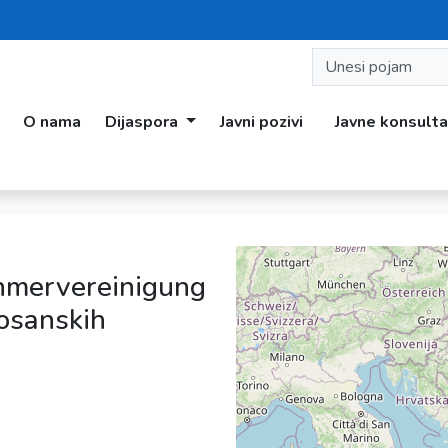
O nama
Dijaspora
Javni pozivi
Javne konsulta
hmervereinigung
osanskih