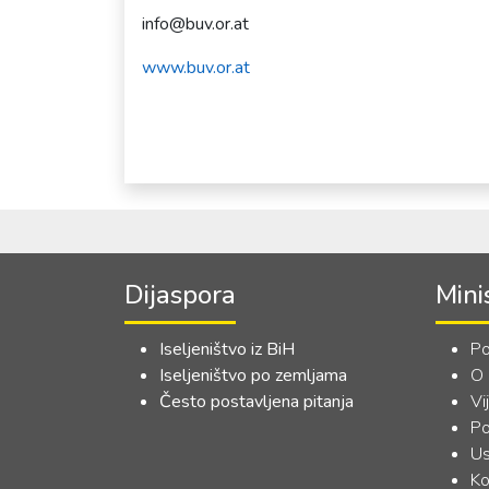
info@buv.or.at
www.buv.or.at
Dijaspora
Mini
Iseljeništvo iz BiH
Po
Iseljeništvo po zemljama
O
Često postavljena pitanja
Vi
Po
Us
Ko