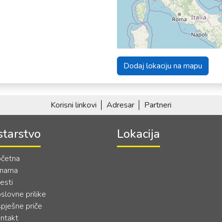
Dodaj lokaciju na mapu
Korisni linkovi
Adresar
Partneri
starstvo
Lokacija
četna
 nama
jesti
slovne prilike
pješne priče
ntakt