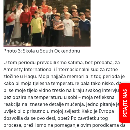
Photo 3: Skola u South Ockendonu
U tom periodu prevodili smo satima, bez predaha, za
Amnesty International i Internacionalni sud za ratne
zločine u Hagu. Moja najjača memorija iz tog perioda je
kako bi moja tjelesna temperature pala tako nisko, da
bi se moje tijelo vidno treslo na kraju svakog intervjua
PITAJTE NAS
bez obzira na temperaturu u sobi – moja refleksna
reakcija na iznesene detalje mučenja. Jedno pitanje je
uvijek bilo prisutno u mojoj svijesti: Kako je Evropa
dozvolila da se ovo desi, opet? Po završetku tog
procesa, prešli smo na pomaganje ovim porodicama da