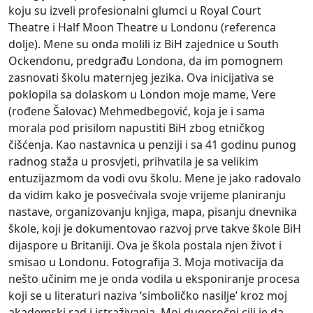
koju su izveli profesionalni glumci u Royal Court
Theatre i Half Moon Theatre u Londonu (referenca
dolje). Mene su onda molili iz BiH zajednice u South
Ockendonu, predgrađu Londona, da im pomognem
zasnovati školu maternjeg jezika. Ova inicijativa se
poklopila sa dolaskom u London moje mame, Vere
(rođene Šalovac) Mehmedbegović, koja je i sama
morala pod prisilom napustiti BiH zbog etničkog
čišćenja. Kao nastavnica u penziji i sa 41 godinu punog
radnog staža u prosvjeti, prihvatila je sa velikim
entuzijazmom da vodi ovu školu. Mene je jako radovalo
da vidim kako je posvećivala svoje vrijeme planiranju
nastave, organizovanju knjiga, mapa, pisanju dnevnika
škole, koji je dokumentovao razvoj prve takve škole BiH
dijaspore u Britaniji. Ova je škola postala njen život i
smisao u Londonu. Fotografija 3. Moja motivacija da
nešto učinim me je onda vodila u eksponiranje procesa
koji se u literaturi naziva ‘simboličko nasilje’ kroz moj
akademski rad i istraživanja. Moj dugoročni cilj je da