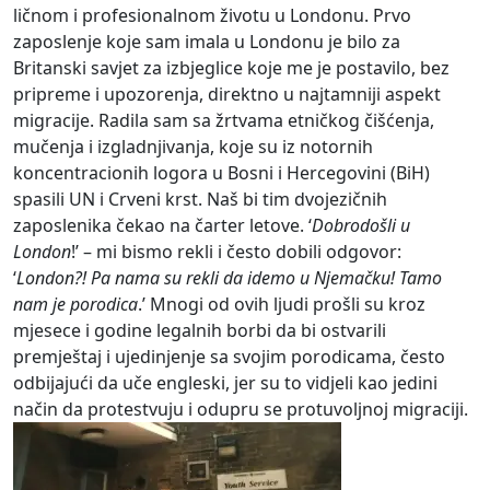
ličnom i profesionalnom životu u Londonu. Prvo
zaposlenje koje sam imala u Londonu je bilo za
Britanski savjet za izbjeglice koje me je postavilo, bez
pripreme i upozorenja, direktno u najtamniji aspekt
migracije. Radila sam sa žrtvama etničkog čišćenja,
mučenja i izgladnjivanja, koje su iz notornih
koncentracionih logora u Bosni i Hercegovini (BiH)
spasili UN i Crveni krst. Naš bi tim dvojezičnih
zaposlenika čekao na čarter letove. ‘
Dobrodošli u
London
!’ – mi bismo rekli i često dobili odgovor:
‘
London?! Pa nama su rekli da idemo u Njemačku! Tamo
nam je porodica
.’ Mnogi od ovih ljudi prošli su kroz
mjesece i godine legalnih borbi da bi ostvarili
premještaj i ujedinjenje sa svojim porodicama, često
odbijajući da uče engleski, jer su to vidjeli kao jedini
način da protestvuju i odupru se protuvoljnoj migraciji.