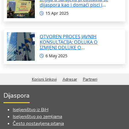
dijaspora kao i domaći pisci i
umjetnici
15 Apr 2025
OTVOREN PROCES JAVNIH
KONSULTACIJA: ODLUKA O
IZMJENI ODLUKE O
FORMIRANJU INTERRESORNE
6 May 2025
RADNE GRUPE ZA IZRADU
OKVIRNOG ZAKONA O
SARADNJI SA ISELJENIŠTVOM
INSTITUCIJA BOSNE I
Korisni linkovi
Adresar
Partneri
HERCEGOVINE
Dijaspora
Iseljeništvo iz BiH
Iseljeništvo po zemljama
Često postavljena pitanja