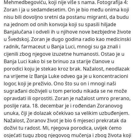
Mehmedbegoviću, koji nije više s nama. Fotografija 4:
Zoran i ja u sedamdesetim. On je bio među onima koji
nisu bili dovoljno sretni da postanu migranti, da budu
na jednom od onih konvoja koji su spasili hiljade
Banjalučana i odveli ih u njihove nove bezbjedne živote
u Švedskoj. Zoran je dugo godina radio kao medicinski
radnik, farmaceut u Banja Luci, mnogi su ga znali i
cijenili zbog njegove izuzetne humanosti. Ostao je u
Banja Luci kako bi se brinuo za starije članove u
porodici koju je stekao kroz brak. Nažalost, neodlazak
na vrijeme iz Banja Luke odveo ga je u koncentracioni
logor, koji je preživio. Ono što su on i mnogi naši
sugrađani doživjeli u tom periodu nikada se ne može
opravdati ili oprostiti. Zoran je nažalost umro prerano,
poslije rata. 18. decembar je i rođendan Zoranovog
unuka, čiji je dolazak očekivao sa velikim uzbuđenjem.
Nažalost, Zoranov život je bio 6 mjeseci prekratak da
doživi tu radost. Mi, njegova porodica, uvijek ćemo
osjećati tugu zbog njegovog mučenja i zbog života koji