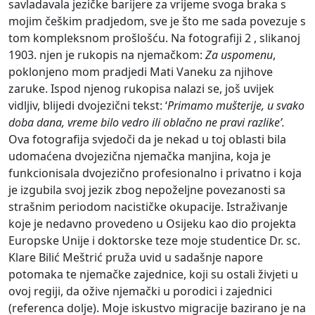
savladavala jezičke barijere za vrijeme svoga braka s
mojim češkim pradjedom, sve je što me sada povezuje s
tom kompleksnom prošlošću. Na fotografiji 2 , slikanoj
1903. njen je rukopis na njemačkom:
Za uspomenu
,
poklonjeno mom pradjedi Mati Vaneku za njihove
zaruke. Ispod njenog rukopisa nalazi se, još uvijek
vidljiv, blijedi dvojezični tekst: ‘
Primamo mušterije, u svako
doba dana, vreme bilo vedro ili oblačno ne pravi razlike’.
Ova fotografija svjedoči da je nekad u toj oblasti bila
udomaćena dvojezična njemačka manjina, koja je
funkcionisala dvojezično profesionalno i privatno i koja
je izgubila svoj jezik zbog nepoželjne povezanosti sa
strašnim periodom nacističke okupacije. Istraživanje
koje je nedavno provedeno u Osijeku kao dio projekta
Europske Unije i doktorske teze moje studentice Dr. sc.
Klare Bilić Meštrić pruža uvid u sadašnje napore
potomaka te njemačke zajednice, koji su ostali živjeti u
ovoj regiji, da ožive njemački u porodici i zajednici
(referenca dolje). Moje iskustvo migracije bazirano je na