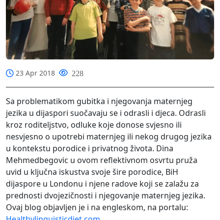
23 Apr 2018
228
Sa problematikom gubitka i njegovanja maternjeg
jezika u dijaspori suočavaju se i odrasli i djeca. Odrasli
kroz roditeljstvo, odluke koje donose svjesno ili
nesvjesno o upotrebi maternjeg ili nekog drugog jezika
u kontekstu porodice i privatnog života. Dina
Mehmedbegovic u ovom reflektivnom osvrtu pruža
uvid u ključna iskustva svoje šire porodice, BiH
dijaspore u Londonu i njene radove koji se zalažu za
prednosti dvojezičnosti i njegovanje maternjeg jezika.
Ovaj blog objavljen je i na engleskom, na portalu:
Healthylinguisticdiet.com