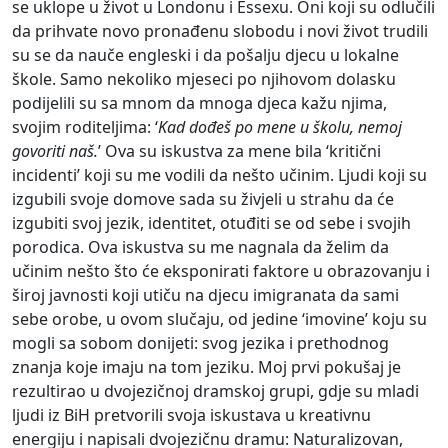
se uklope u život u Londonu i Essexu. Oni koji su odlučili
da prihvate novo pronađenu slobodu i novi život trudili
su se da nauče engleski i da pošalju djecu u lokalne
škole. Samo nekoliko mjeseci po njihovom dolasku
podijelili su sa mnom da mnoga djeca kažu njima,
svojim roditeljima: ‘
Kad dođeš po mene u školu, nemoj
govoriti naš.
’ Ova su iskustva za mene bila ‘kritični
incidenti’ koji su me vodili da nešto učinim. Ljudi koji su
izgubili svoje domove sada su živjeli u strahu da će
izgubiti svoj jezik, identitet, otuđiti se od sebe i svojih
porodica. Ova iskustva su me nagnala da želim da
učinim nešto što će eksponirati faktore u obrazovanju i
široj javnosti koji utiču na djecu imigranata da sami
sebe orobe, u ovom slučaju, od jedine ‘imovine’ koju su
mogli sa sobom donijeti: svog jezika i prethodnog
znanja koje imaju na tom jeziku. Moj prvi pokušaj je
rezultirao u dvojezičnoj dramskoj grupi, gdje su mladi
ljudi iz BiH pretvorili svoja iskustava u kreativnu
energiju i napisali dvojezičnu dramu: Naturalizovan,