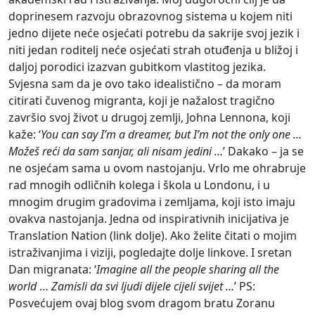
doprinesem razvoju obrazovnog sistema u kojem niti
jedno dijete neće osjećati potrebu da sakrije svoj jezik i
niti jedan roditelj neće osjećati strah otuđenja u bližoj i
daljoj porodici izazvan gubitkom vlastitog jezika.
Svjesna sam da je ovo tako idealistično – da moram
citirati čuvenog migranta, koji je nažalost tragično
završio svoj život u drugoj zemlji, Johna Lennona, koji
kaže: ‘
You can say I’m a dreamer, but I’m not the only one …
Možeš reći da sam sanjar, ali nisam jedini …
’ Dakako – ja se
ne osjećam sama u ovom nastojanju. Vrlo me ohrabruje
rad mnogih odličnih kolega i škola u Londonu, i u
mnogim drugim gradovima i zemljama, koji isto imaju
ovakva nastojanja. Jedna od inspirativnih inicijativa je
Translation Nation (link dolje). Ako želite čitati o mojim
istraživanjima i viziji, pogledajte dolje linkove. I sretan
Dan migranata: ‘
Imagine all the people sharing all the
world
…
Zamisli da svi ljudi dijele cijeli svijet …
’ PS:
Posvećujem ovaj blog svom dragom bratu Zoranu