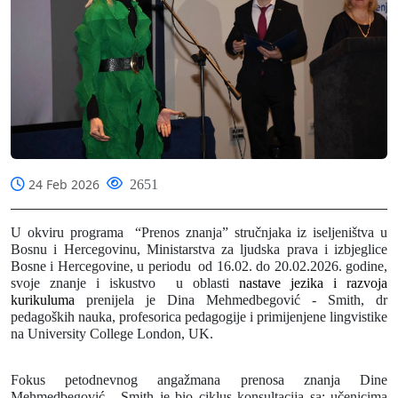
24 Feb 2026
2651
U okviru programa “Prenos znanja” stručnjaka iz iseljeništva u
Bosnu i Hercegovinu, Ministarstva za ljudska prava i izbjeglice
Bosne i Hercegovine, u periodu
od 16.02. do 20.02.2026. godine,
svoje znanje i iskustvo u oblasti
nastave jezika i razvoja
kurikuluma
prenijela je
Dina Mehmedbegović - Smith
, dr
pedagoških nauka, profesorica pedagogije i primijenjene lingvistike
na University College London, UK.
Fokus petodnevnog angažmana prenosa znanja Dine
Mehmedbegović - Smith je bio ciklus konsultacija sa: učenicima