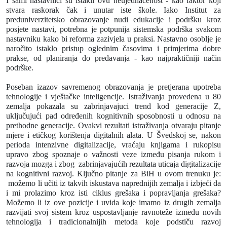
I sami nastavnici su istakli ovu neujednačenost - kao faktor koji
stvara raskorak čak i unutar iste škole. Iako Institut za
preduniverzitetsko obrazovanje nudi edukacije i podršku kroz
posjete nastavi, potrebna je potpunija sistemska podrška svakom
nastavniku kako bi reforma zazivjela u praksi. Nastavno osoblje je
naročito istaklo pristup oglednim časovima i primjerima dobre
prakse, od planiranja do predavanja - kao najpraktičniji način
podrške.
Poseban izazov savremenog obrazovanja je pretjerana upotreba
tehnologije i vještačke inteligencije. Istraživanja provedena u 80
zemalja pokazala su zabrinjavajuci trend kod generacije Z,
uključujući pad određenih kognitivnih sposobnosti u odnosu na
prethodne generacije. Ovakvi rezultati istraživanja otvaraju pitanje
mjere i etičkog korištenja digitalnih alata. U Švedskoj se, nakon
perioda intenzivne digitalizacije, vraćaju knjigama i rukopisu
upravo zbog spoznaje o važnosti veze između pisanja rukom i
razvoja mozga i zbog zabrinjavajućih rezultata uticaja digitalizacije
na kognitivni razvoj. Ključno pitanje za BiH u ovom trenuku je:
možemo li učiti iz takvih iskustava naprednijih zemalja i izbjeći da
i mi prolazimo kroz isti ciklus grešaka i popravljanja grešaka?
Možemo li iz ove pozicije i uvida koje imamo iz drugih zemalja
razvijati svoj sistem kroz uspostavljanje ravnoteže između novih
tehnologija i tradicionalnijih metoda koje podstiču razvoj