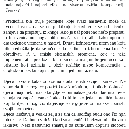
imale najveći i najbrži efekat na stvarnu jezičku kompetenciju
učenika?
“Predložila bih dvije promjene koje svaki nastavnik može da
uvede. Prvo - da se ne praktikuju časovi gdje se od učenika
zahtjeva da prepisuju iz knjige. Ako je baš potrebno nešto prepisati,
to bi eventualno mogla biti domaća zadaća, ali nikako upotreba
dragocjenog vremena u nastavi. Drugu jednostavnu promjenu koju
bih predložila je da se učenici konsultuju o izboru tema koje će
obrađivati. A u smislu sistemskih promjena, koje je teže
implementirati - predložila bih razrede sa manjim brojem učenika i
pristupe koji uzimaju u obzir različite nivoe kompetencija u
engleskom jeziku koji su prisutni u jednom razredu.
Djeca navode kako odlaze na dodatne edukacije i kurseve. Ne
znam da li je moguće postići kroz kurikulum, ali bilo bi dobro da
djeca imaju neku naznaku gdje se oni nalaze po standardima nivoa
znanja za zapošljavanje. Tako da bi to bio jedan praktični korak
koji bi djeci omogućio da jasnije vide gdje se oni nalaze u smislu
svojih kompetencija.
Djeca izražavaju veliku želju za tim da sadržaji budu ono što njih
interesuje. Da budu sadržaji koji su autentični i relevantni njihovom
iskustvu. Neki nastavnici smatraju da kurikulum dopušta slobodu