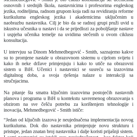
osnovnih i srednjih škola, nastavnicima i profesorima engleskog
jezika, roditeljima, radnom grupom koja radi na revidiranju reforme
kurikuluma engleskog jezika i akademicima uključenim u
naobrazbu nastavnika. Cilj je bio da se radnoj grupi pruži uvid u
iskustva učesnika u nastavi i da se prijedlozi za poboljšanje nastave
i uspjeha učenika temelje na uvidima stečenih u ovom ciklusu
konsultacija.
U intervjuu sa Dinom Mehmedbegović - Smith, saznajemo kakve
su to promjene nastale u obrazovnom sistemu u cijelom svijetu i
kako ih neke države primjenjuju i kako to utiče na obrazovni
sistem u BiH. Učenici i nastavnici se susreću sa izazovima
digitalnog doba, a svoja rješenja nalaze u interakciji sa
stručnjacima.
Na pitanje
šta smatra ključnim izazovima postojećih nastavnih
planova i programa u BiH u kontekstu savremenog obrazovanja s
obzirom na sve češću potrebu za korištenjem tehnologije i
inovacija,
Mehmedbegović - Smith ističe:
“Jedan od ključnih izazova je neujednačena implementacija novog
kurikuluma. Dok dio nastavnika primjenjuje novu strukturu i
pristupe, jedan znatan broj nastavnika i dalje koristi prijašnji sistem.