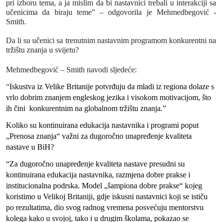
pri izboru tema, a ja mislim da bi nastavnici trebali u interakciji sa
učenicima da biraju teme”
–
odgovorila je Mehmedbegović -
Smith.
Da li su učenici sa trenutnim nastavnim programom konkurentni na
tržištu znanja u svijetu?
Mehmedbegović – Smith navodi sljedeće:
“
Iskustva iz Velike Britanije potvrđuju da mladi iz regiona dolaze s
vrlo dobrim znanjem engleskog jezika i visokom motivacijom, što
ih čini
konkurentnim na globalnom tržištu znanja.”
Koliko su kontinuirana edukacija nastavnika i programi poput
„Prenosa znanja“ važni za dugoročno unapređenje kvaliteta
nastave u BiH?
“Za dugoročno unapređenje kvaliteta nastave presudni su
kontinuirana edukacija nastavnika, razmjena dobre prakse i
institucionalna podrska. Model „šampiona dobre prakse“ kojeg
koristimo u Velikoj Britaniji, gdje iskusni nastavnici koji se ističu
po rezultatima, dio svog radnog vremena posvećuju mentorstvu
kolega kako u svojoj, tako i u drugim školama, pokazao se