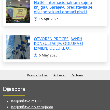
Na 36. Internacionalnom sajmu
knjiga u Sarajevu predstavila se
dijaspora kao i domaći pisci i
umjetnici
15 Apr 2025
OTVOREN PROCES JAVNIH
KONSULTACIJA: ODLUKA O
IZMJENI ODLUKE O
FORMIRANJU INTERRESORNE
6 May 2025
RADNE GRUPE ZA IZRADU
OKVIRNOG ZAKONA O
SARADNJI SA ISELJENIŠTVOM
INSTITUCIJA BOSNE I
Korisni linkovi
Adresar
Partneri
HERCEGOVINE
Dijaspora
Iseljeništvo iz BiH
Iseljeništvo po zemljama