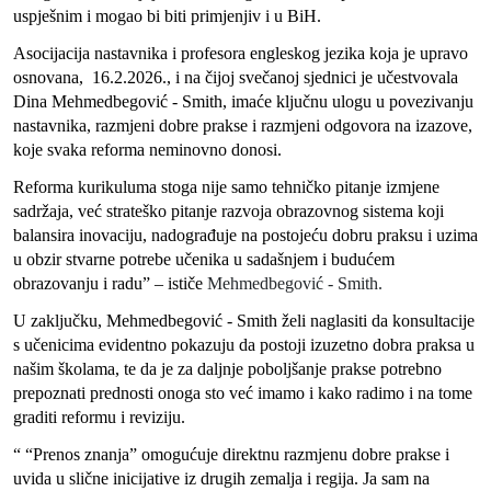
uspješnim i mogao bi biti primjenjiv i u BiH.
Asocijacija nastavnika i profesora engleskog jezika koja je upravo
osnovana, 16.2.2026., i na čijoj svečanoj sjednici je učestvovala
Dina Mehmedbegović - Smith, imaće ključnu ulogu u povezivanju
nastavnika, razmjeni dobre prakse i razmjeni odgovora na izazove,
koje svaka reforma neminovno donosi.
Reforma kurikuluma stoga nije samo tehničko pitanje izmjene
sadržaja, već strateško pitanje razvoja obrazovnog sistema koji
balansira inovaciju, nadograđuje na postojeću dobru praksu i uzima
u obzir stvarne potrebe učenika u sadašnjem i budućem
obrazovanju i radu”
–
ističe
Mehmedbegović - Smith.
U zaključku, Mehmedbegović - Smith želi naglasiti da konsultacije
s učenicima evidentno pokazuju da postoji izuzetno dobra praksa u
našim školama, te da je za daljnje poboljšanje prakse potrebno
prepoznati prednosti onoga sto već imamo i kako radimo i na tome
graditi reformu i reviziju.
“ “Prenos znanja” omogućuje direktnu razmjenu dobre prakse i
uvida u slične inicijative iz drugih zemalja i regija. Ja sam na