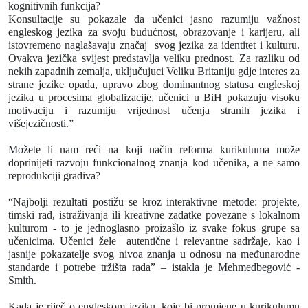
kognitivnih funkcija?
Konsultacije su pokazale da učenici jasno razumiju važnost
engleskog jezika za svoju budućnost, obrazovanje i karijeru, ali
istovremeno naglašavaju značaj
svog jezika za identitet i kulturu.
Ovakva jezička svijest predstavlja veliku prednost. Za razliku od
nekih zapadnih zemalja, uključujuci Veliku Britaniju gdje interes za
strane jezike opada, upravo zbog dominantnog statusa engleskoj
jezika u procesima globalizacije, učenici u BiH pokazuju visoku
motivaciju i razumiju vrijednost učenja stranih jezika i
višejezičnosti.”
Možete li nam reći na koji način reforma kurikuluma može
doprinijeti razvoju funkcionalnog znanja kod učenika, a ne samo
reprodukciji gradiva?
“Najbolji rezultati postižu se kroz interaktivne metode: projekte,
timski rad, istraživanja ili kreativne zadatke povezane s lokalnom
kulturom - to je jednoglasno proizašlo iz svake fokus grupe sa
učenicima. Učenici žele
autentične i relevantne sadržaje, kao i
jasnije pokazatelje svog nivoa znanja u odnosu na međunarodne
standarde i potrebe tržišta rada”
–
istakla je Mehmedbegović -
Smith.
Kada je riječ o engleskom jeziku, koje bi promjene u kurikulumu