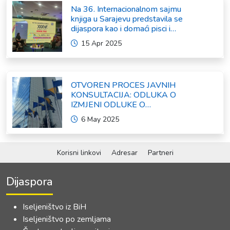
Na 36. Internacionalnom sajmu
knjiga u Sarajevu predstavila se
dijaspora kao i domaći pisci i
umjetnici
15 Apr 2025
OTVOREN PROCES JAVNIH
KONSULTACIJA: ODLUKA O
IZMJENI ODLUKE O
FORMIRANJU INTERRESORNE
6 May 2025
RADNE GRUPE ZA IZRADU
OKVIRNOG ZAKONA O
SARADNJI SA ISELJENIŠTVOM
INSTITUCIJA BOSNE I
Korisni linkovi
Adresar
Partneri
HERCEGOVINE
Dijaspora
Iseljeništvo iz BiH
Iseljeništvo po zemljama