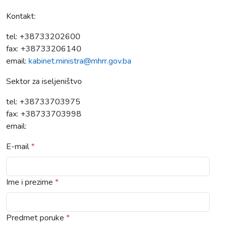
Kontakt:
tel: +38733202600
fax: +38733206140
email:
kabinet.ministra@mhrr.gov.ba
Sektor za iseljeništvo
tel: +38733703975
fax: +38733703998
email:
E-mail
*
Ime i prezime
*
Predmet poruke
*