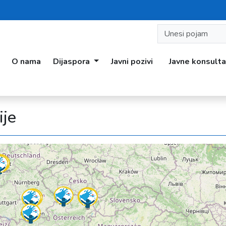
O nama
Dijaspora
Javni pozivi
Javne konsulta
ije