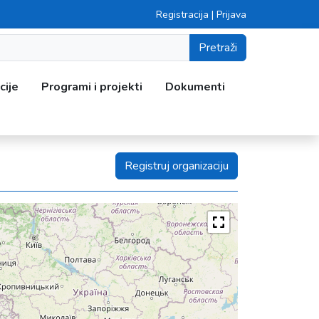
Registracija
|
Prijava
Pretraži
cije
Programi i projekti
Dokumenti
Registruj organizaciju