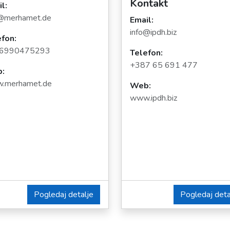
Kontakt
l:
o@merhamet.de
Email:
info@ipdh.biz
fon:
6990475293
Telefon:
+387 65 691 477
:
.merhamet.de
Web:
www.ipdh.biz
Pogledaj detalje
Pogledaj deta