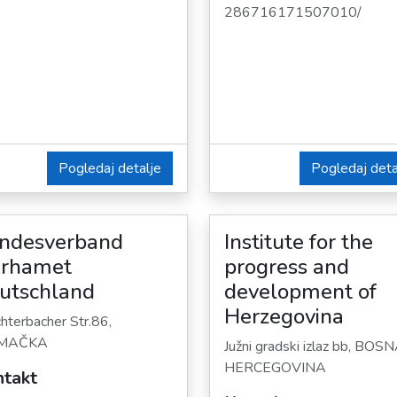
286716171507010/
Pogledaj detalje
Pogledaj deta
ndesverband
Institute for the
rhamet
progress and
utschland
development of
Herzegovina
terbacher Str.86,
EMAČKA
Južni gradski izlaz bb, BOSN
HERCEGOVINA
takt