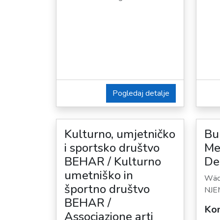
Pogledaj detalje
Kulturno, umjetničko
Bu
i sportsko društvo
Me
BEHAR / Kulturno
De
umetniško in
Wäch
športno društvo
NJ
BEHAR /
Kon
Associazione arti