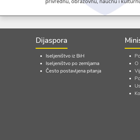
privrednu, obrazovnu, naučnu i kulturn
Dijaspora
Mini
Iseljeništvo iz BiH
Po
Iseljeništvo po zemljama
O
Često postavljena pitanja
Vi
Po
Us
Ko