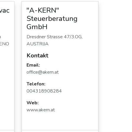
vac
"A-KERN"
Steuerberatung
GmbH
h
Dresdner Strasse 47/3.OG,
JENO
AUSTRIJA
Kontakt
Email:
office@akern.at
Telefon:
004318908284
Web:
www.akern.at