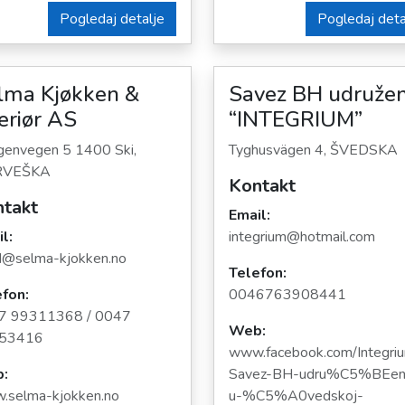
Pogledaj detalje
Pogledaj deta
lma Kjøkken &
Savez BH udružen
eriør AS
“INTEGRIUM”
envegen 5 1400 Ski,
Tyghusvägen 4, ŠVEDSKA
RVEŠKA
Kontakt
takt
Email:
l:
integrium@hotmail.com
d@selma-kjokken.no
Telefon:
fon:
0046763908441
7 99311368 / 0047
Web:
53416
www.facebook.com/Integri
:
Savez-BH-udru%C5%BEen
.selma-kjokken.no
u-%C5%A0vedskoj-