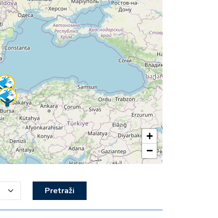
+
−
Pretraži