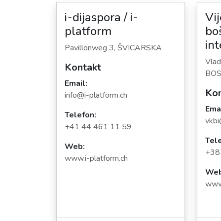
i-dijaspora / i-
Vi
platform
bo
in
Pavillonweg 3, ŠVICARSKA
Vlad
Kontakt
BOS
Email:
Kon
info@i-platform.ch
Emai
Telefon:
vkbi
+41 44 461 11 59
Tele
Web:
+38
www.i-platform.ch
Web
www.