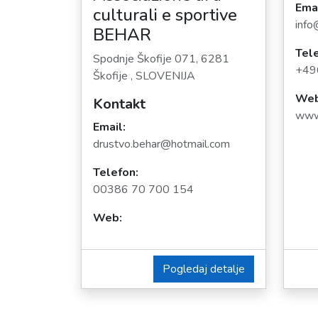
Emai
culturali e sportive
inf
BEHAR
Tele
Spodnje Škofije 071, 6281
+49
Škofije , SLOVENIJA
Web
Kontakt
www
Email:
drustvo.behar@hotmail.com
Telefon:
00386 70 700 154
Web:
Pogledaj detalje