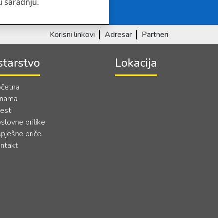
u saradnju.
Korisni linkovi
Adresar
Partneri
starstvo
Lokacija
četna
 nama
jesti
slovne prilike
pješne priče
ntakt