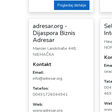
Pogledaj detalje
adresar.org -
Se
Dijaspora Biznis
Int
Adresar
Haug
NO
Mainzer Landstraße 448,
NJEMAČKA
Kon
Kontakt
Emai
sea
Email:
info@adresar.org
Tele
004
Telefon:
469
00491726044941
Web
Web:
www
www.adresar.org