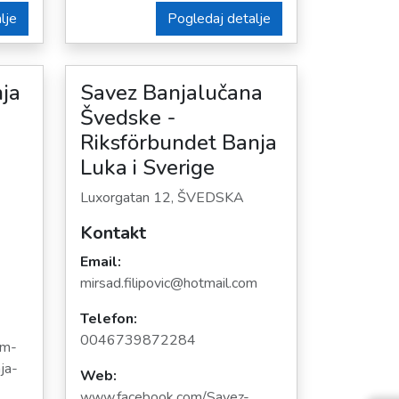
lje
Pogledaj detalje
ja
Savez Banjalučana
Švedske -
Riksförbundet Banja
Luka i Sverige
Luxorgatan 12, ŠVEDSKA
Kontakt
Email:
mirsad.filipovic@hotmail.com
Telefon:
0046739872284
um-
ja-
Web:
www.facebook.com/Savez-