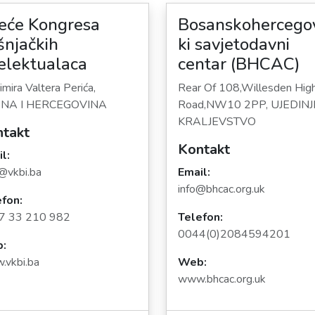
jeće Kongresa
Bosanskohercego
šnjačkih
ki savjetodavni
telektualaca
centar (BHCAC)
imira Valtera Perića,
Rear Of 108,Willesden Hig
NA I HERCEGOVINA
Road,NW10 2PP, UJEDIN
KRALJEVSTVO
takt
Kontakt
l:
@vkbi.ba
Email:
info@bhcac.org.uk
fon:
7 33 210 982
Telefon:
0044(0)2084594201
:
vkbi.ba
Web:
www.bhcac.org.uk