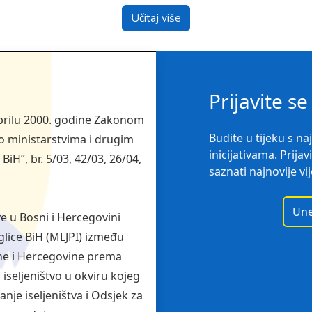
Učitaj više
Prijavite s
 aprilu 2000. godine Zakonom
Budite u tijeku s n
 o ministarstvima i drugim
inicijativama. Prijav
iH”, br. 5/03, 42/03, 26/04,
saznati najnovije vij
 u Bosni i Hercegovini
eglice BiH (MLJPI) između
osne i Hercegovine prema
 iseljeništvo u okviru kojeg
anje iseljeništva i Odsjek za