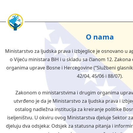
O nama
Ministarstvo za ljudska prava i izbjeglice je osnovano u
o Vijeću ministara BiH i u skladu sa članom 12. Zakona
organima uprave Bosne i Hercegovine (“Službeni glasnik B
42/04, 45/06 i 88/07).
Zakonom o ministarstvima i drugim organima uprave
utvrđeno je da je Ministarstvo za ljudska prava i izbj
ostalog nadležna institucija za kreiranje politike B
iseljeništvu. U okviru ovog Ministarstva djeluje Sektor za
djeluju dva odsjeka: Odsjek za statusna pitanja i informir