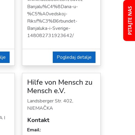
Banjalu%C4%8Dana-u-
PITAJTE NAS
%C5%A0vedskoj-
Riksf%C3%B6rbundet-
Banjaluka-i-Sverige-
148082731923642/
lje
Pogledaj detalje
Hilfe von Mensch zu
Mensch e.V.
Landsberger Str. 402,
NJEMAČKA
A I
Kontakt
Email: