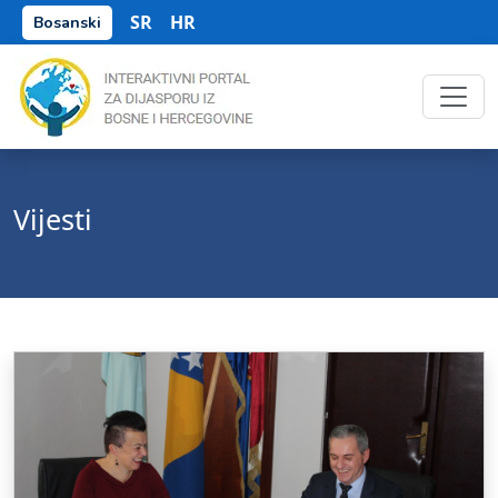
SR
HR
Bosanski
Vijesti