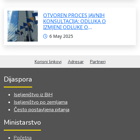
OTVOREN PROCES JAVNIH
KONSULTACIJA: ODLUKA O
IZMJENI ODLUKE O
FORMIRANJU INTERRESORNE
6 May 2025
RADNE GRUPE ZA IZRADU
OKVIRNOG ZAKONA O
SARADNJI SA ISELJENIŠTVOM
INSTITUCIJA BOSNE I
Korisni linkovi
Adresar
Partneri
HERCEGOVINE
Dijaspora
Iseljeništvo iz BiH
Iseljeništvo po zemljama
Često postavljena pitanja
Ministarstvo
Početna