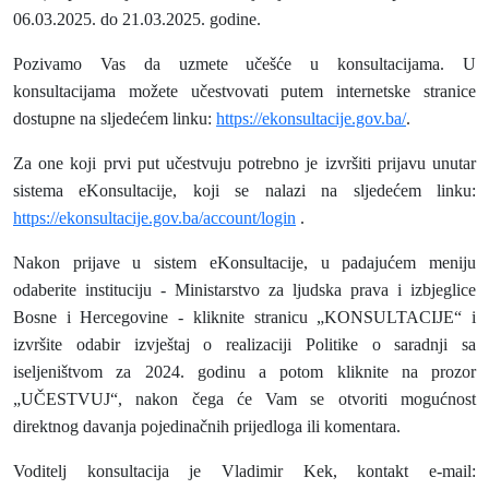
06.03.2025. do 21.03.2025.
godine.
Pozivamo Vas da uzmete učešće u konsultacijama. U
konsultacijama možete učestvovati putem internetske stranice
dostupne na sljedećem linku:
https://ekonsultacije.gov.ba/
.
Za one koji prvi put učestvuju potrebno je izvršiti prijavu unutar
sistema eKonsultacije, koji se nalazi na sljedećem linku:
https://ekonsultacije.gov.ba/account/login
.
Nakon prijave u sistem eKonsultacije, u padajućem meniju
odaberite instituciju - Ministarstvo za ljudska prava i izbjeglice
Bosne i Hercegovine - kliknite stranicu „KONSULTACIJE“ i
izvršite odabir izvještaj o realizaciji Politike o saradnji sa
iseljeništvom za 2024. godinu a potom kliknite na prozor
„UČESTVUJ“, nakon čega će Vam se otvoriti mogućnost
direktnog davanja pojedinačnih prijedloga ili komentara.
Voditelj konsultacija je Vladimir Kek, kontakt e-mail: