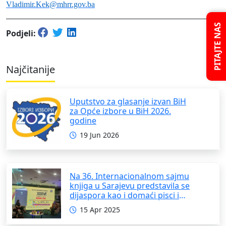
Vladimir.Kek@mhrr.gov.ba
PITAJTE NAS
Podjeli:
Najčitanije
Uputstvo za glasanje izvan BiH
za Opće izbore u BiH 2026.
godine
19 Jun 2026
Na 36. Internacionalnom sajmu
knjiga u Sarajevu predstavila se
dijaspora kao i domaći pisci i
umjetnici
15 Apr 2025