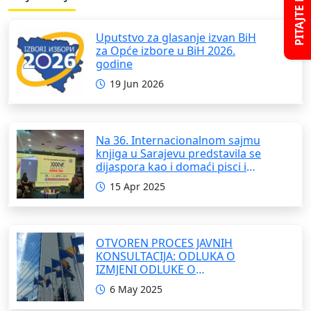
PITAJTE NAS
Uputstvo za glasanje izvan BiH
za Opće izbore u BiH 2026.
godine
19 Jun 2026
Na 36. Internacionalnom sajmu
knjiga u Sarajevu predstavila se
dijaspora kao i domaći pisci i
umjetnici
15 Apr 2025
OTVOREN PROCES JAVNIH
KONSULTACIJA: ODLUKA O
IZMJENI ODLUKE O
FORMIRANJU INTERRESORNE
6 May 2025
RADNE GRUPE ZA IZRADU
OKVIRNOG ZAKONA O