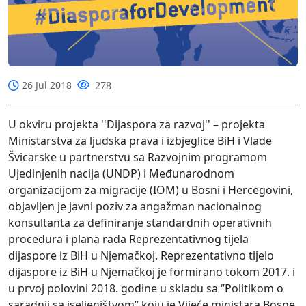
26 Jul 2018
278
U okviru projekta ''Dijaspora za razvoj'' – projekta
Ministarstva za ljudska prava i izbjeglice BiH i Vlade
Švicarske u partnerstvu sa Razvojnim programom
Ujedinjenih nacija (UNDP) i Međunarodnom
organizacijom za migracije (IOM) u Bosni i Hercegovini,
objavljen je javni poziv za angažman nacionalnog
konsultanta za definiranje standardnih operativnih
procedura i plana rada Reprezentativnog tijela
dijaspore iz BiH u Njemačkoj. Reprezentativno tijelo
dijaspore iz BiH u Njemačkoj je formirano tokom 2017. i
u prvoj polovini 2018. godine u skladu sa ‘’Politikom o
saradnji sa iseljeništvom’’ koju je Vijeće ministara Bosne