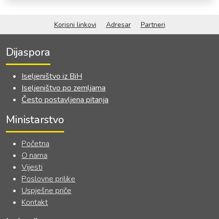
SARADNJI SA ISELJENIŠTVOM
INSTITUCIJA BOSNE I
Korisni linkovi
Adresar
Partneri
HERCEGOVINE
Dijaspora
Iseljeništvo iz BiH
Iseljeništvo po zemljama
Često postavljena pitanja
Ministarstvo
Početna
O nama
Vijesti
Poslovne prilike
Uspješne priče
Kontakt