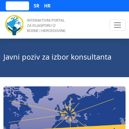
SR
HR
Bosanski
Javni poziv za izbor konsultanta