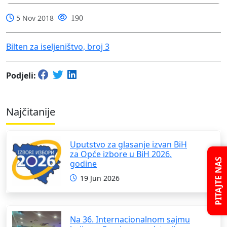
5 Nov 2018
190
Bilten za iseljeništvo, broj 3
Podjeli:
Najčitanije
Uputstvo za glasanje izvan BiH
za Opće izbore u BiH 2026.
PITAJTE NAS
godine
19 Jun 2026
Na 36. Internacionalnom sajmu