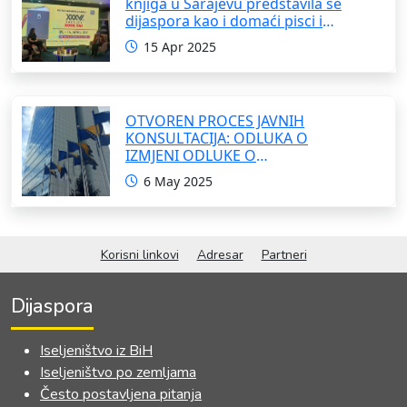
knjiga u Sarajevu predstavila se
dijaspora kao i domaći pisci i
umjetnici
15 Apr 2025
OTVOREN PROCES JAVNIH
KONSULTACIJA: ODLUKA O
IZMJENI ODLUKE O
FORMIRANJU INTERRESORNE
6 May 2025
RADNE GRUPE ZA IZRADU
OKVIRNOG ZAKONA O
SARADNJI SA ISELJENIŠTVOM
INSTITUCIJA BOSNE I
Korisni linkovi
Adresar
Partneri
HERCEGOVINE
Dijaspora
Iseljeništvo iz BiH
Iseljeništvo po zemljama
Često postavljena pitanja