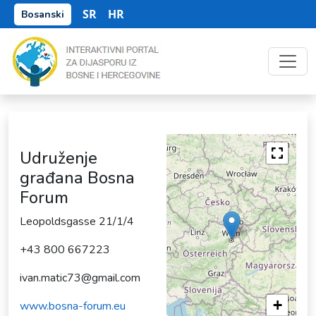
SR
HR
Bosanski
Udruženje
građana Bosna
Forum
Leopoldsgasse 21/1/4
+43 800 667223
ivan.matic73@gmail.com
+
www.bosna-forum.eu