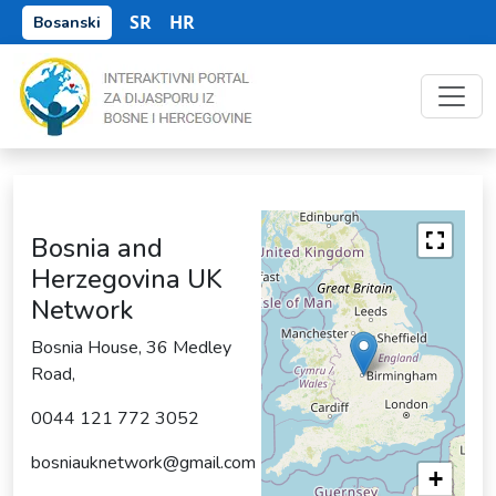
SR
HR
Bosanski
Bosnia and
Herzegovina UK
Network
Bosnia House, 36 Medley
Road,
0044 121 772 3052
bosniauknetwork@gmail.com
+