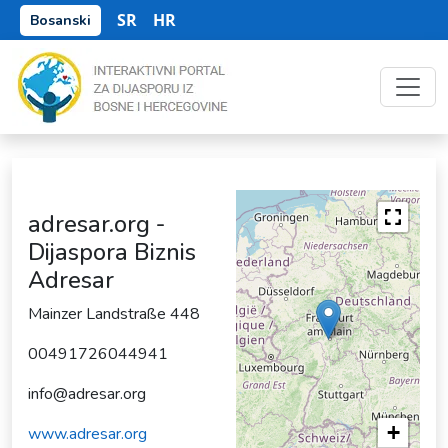
SR
HR
Bosanski
adresar.org -
Dijaspora Biznis
Adresar
Mainzer Landstraße 448
00491726044941
info@adresar.org
+
www.adresar.org