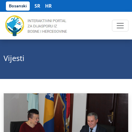
SR
HR
Bosanski
Vijesti