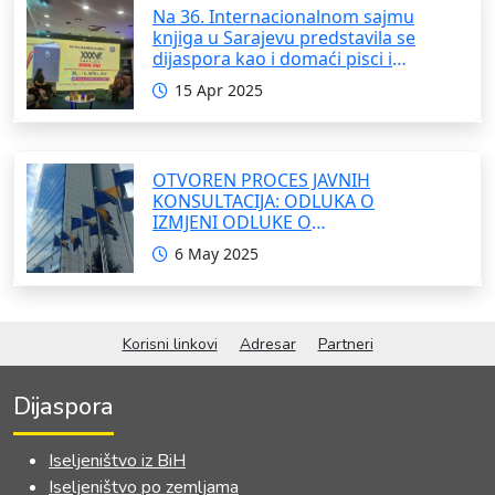
Na 36. Internacionalnom sajmu
knjiga u Sarajevu predstavila se
dijaspora kao i domaći pisci i
umjetnici
15 Apr 2025
OTVOREN PROCES JAVNIH
KONSULTACIJA: ODLUKA O
IZMJENI ODLUKE O
FORMIRANJU INTERRESORNE
6 May 2025
RADNE GRUPE ZA IZRADU
OKVIRNOG ZAKONA O
SARADNJI SA ISELJENIŠTVOM
INSTITUCIJA BOSNE I
Korisni linkovi
Adresar
Partneri
HERCEGOVINE
Dijaspora
Iseljeništvo iz BiH
Iseljeništvo po zemljama