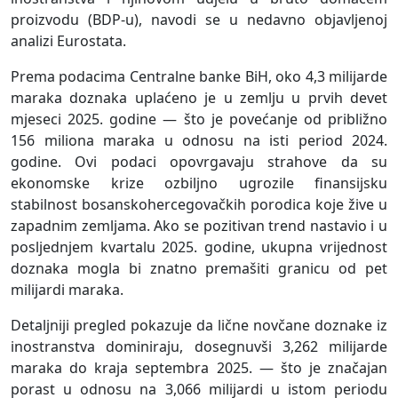
proizvodu (BDP-u), navodi se u nedavno objavljenoj
analizi Eurostata.
Prema podacima Centralne banke BiH, oko 4,3 milijarde
maraka doznaka uplaćeno je u zemlju u prvih devet
mjeseci 2025. godine — što je povećanje od približno
156 miliona maraka u odnosu na isti period 2024.
godine. Ovi podaci opovrgavaju strahove da su
ekonomske krize ozbiljno ugrozile finansijsku
stabilnost bosanskohercegovačkih porodica koje žive u
zapadnim zemljama. Ako se pozitivan trend nastavio i u
posljednjem kvartalu 2025. godine, ukupna vrijednost
doznaka mogla bi znatno premašiti granicu od pet
milijardi maraka.
Detaljniji pregled pokazuje da lične novčane doznake iz
inostranstva dominiraju, dosegnuvši 3,262 milijarde
maraka do kraja septembra 2025. — što je značajan
porast u odnosu na 3,066 milijardi u istom periodu