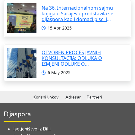
Na 36. Internacionalnom sajmu
knjiga u Sarajevu predstavila se
dijaspora kao i domaći pisci i
umjetnici
15 Apr 2025
OTVOREN PROCES JAVNIH
KONSULTACIJA: ODLUKA O
IZMJENI ODLUKE O
FORMIRANJU INTERRESORNE
6 May 2025
RADNE GRUPE ZA IZRADU
OKVIRNOG ZAKONA O
SARADNJI SA ISELJENIŠTVOM
INSTITUCIJA BOSNE I
Korisni linkovi
Adresar
Partneri
HERCEGOVINE
Dijaspora
Iseljeništvo iz BiH