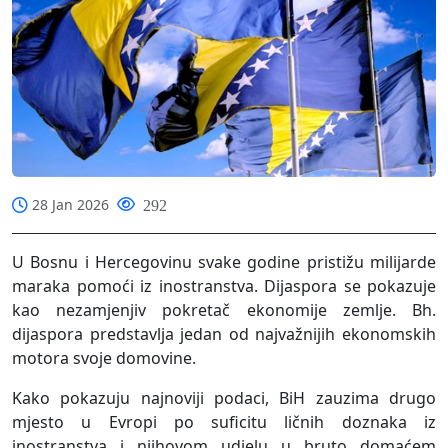
28 Jan 2026
292
U Bosnu i Hercegovinu svake godine pristižu milijarde
maraka pomoći iz inostranstva. Dijaspora se pokazuje
kao nezamjenjiv pokretač ekonomije zemlje. Bh.
dijaspora predstavlja jedan od najvažnijih ekonomskih
motora svoje domovine.
Kako pokazuju najnoviji podaci, BiH zauzima drugo
mjesto u Evropi po suficitu ličnih doznaka iz
inostranstva i njihovom udjelu u bruto domaćem