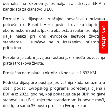
doznaka na ekonomije zemalja EU, država EFTA i
kandidata za članstvo u EU.
Doznake iz dijaspore značajno povećavaju privatnu
potrošnju u Bosni i Hercegovini i uveliko doprinose
PITAJTE NAS
ekonomskom rastu. Ipak, treba ostati realan: zemlja se i
dalje nalazi pri dnu evropske ljestvice životnog
standarda i suočava se s izraženim inflatornim
pritiscima.
Posebno je zabrinjavajući rastući jaz između povećanja
plata i troškova života.
Prosječna neto plata u oktobru iznosila je 1.632 KM.
Podrška dijaspore postaje još važnija kada se uzmu u
obzir podaci Evropskog programa poređenja cijena i
BDP-a iz 2022. godine, koji pokazuju da je BDP po glavi
stanovnika u BiH, mjerena standardom kupovne moći,
dostigao samo 35 posto prosjeka Evropske unije.