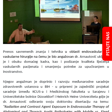
PITAJTE NAS
Prenos savremenih znanja i tehnika
u oblasti endovaskularne i
vaskularne hirurgije na čemu je bio angažovan d
r. Arnautović uključio
je i obuku domaćeg kadra, kao i podizanje kvaliteta liječenja
vaskularnih pacijenata i smanjenju potrebe za upućivanjem u
inostranstvo.
Njegov angažman je doprinio i razvoju međunarodne saradnje
zdravstvenih ustanova u BiH - u pripremi je zajednički projekat
saradnje između KCUS-a i Medicinskog fakulteta u Sarajevu i
Univerzitetske bolnice Düsseldorf i Heinrich Heine Univerziteta gdje je
dr. Arnautović odbranio svoju doktorsku disertaciju na temu:
“Radiation and Contrast Agent Exposure in Endovascular Therapy of
Abdominal and Thoracic Aortic Pathologies with Mobile vs. Fixed