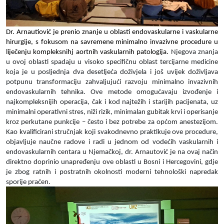
Dr. Arnautiović je prenio znanje u oblasti endovaskularne i vaskularne
hirurgije, s fokusom na savremene minimalno invazivne procedure u
liječenju kompleksnihj aortnih vaskularnih patologija.
Njegova znanja
u ovoj oblasti spadaju u visoko specifičnu oblast tercijarne medicine
koja je u posljednja dva desetljeća doživjela i još uvijek doživljava
potpunu transformaciju zahvaljujući razvoju minimalno invazivnih
endovaskularnih tehnika. Ove metode omogućavaju izvođenje i
najkompleksnijih operacija, čak i kod najtežih i starijih pacijenata, uz
minimalni operativni stres, niži rizik, minimalan gubitak krvi i operisanje
kroz perkutane punkcije – često i bez potrebe za općom anestezijom.
Kao kvalificirani stručnjak koji svakodnevno praktikuje ove procedure,
objavljuje naučne radove i radi u jednom od vodećih vaskularnih i
endovaskularnih centara u Njemačkoj, dr. Arnautović je na ovaj način
direktno doprinio unapređenju ove oblasti u Bosni i Hercegovini, gdje
je zbog ratnih i postratnih okolnosti moderni tehnološki napredak
sporije praćen.