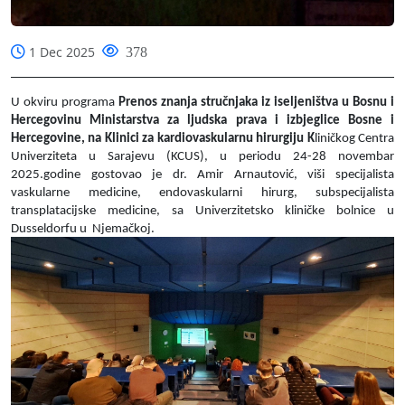
1 Dec 2025
378
U okviru programa
Prenos znanja stručnjaka iz iseljeništva u Bosnu i
Hercegovinu
Ministarstva za ljudska prava i izbjeglice Bosne i
Hercegovine, na Klinici za kardiovaskularnu hirurgiju K
liničkog Centra
Univerziteta u Sarajevu (KCUS)
, u periodu 24-28 novembar
2025.godine gostovao je d
r. Amir Arnautović, viši specijalista
vaskularne medicine, endovaskularni hirurg, subspecijalista
transplatacijske medicine, sa Univerzitetsko kliničke bolnice u
Dusseldorfu u
Njemačkoj.