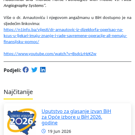
Angiography Systems“.
Više o dr. Arnautoviću i njegovom angažmanu u BiH dostupno je na
sljedećim linkovima:
https://n1info.ba/vijesti/dr-arnautovic-iz-dizeldorfa-operisao-na-
kcus-u-ljekari-imaju-znanje-i-rade-savremene-operacije-ali-nemaju-
finansijsku-pomoc/
https://www.youtube.com/watch?v=BsdcLrHzKZw
Podjeli:
Najčitanije
Uputstvo za glasanje izvan BiH
za Opće izbore u BiH 2026.
godine
19 Jun 2026