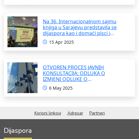
Na 36. Internacionalnom sajmu
knjiga u Sarajevu predstavila se
dijaspora kao i domaći pisci i
umjetnici
15 Apr 2025
OTVOREN PROCES JAVNIH
KONSULTACIJA: ODLUKA O
IZMJENI ODLUKE O
FORMIRANJU INTERRESORNE
6 May 2025
RADNE GRUPE ZA IZRADU
OKVIRNOG ZAKONA O
SARADNJI SA ISELJENIŠTVOM
INSTITUCIJA BOSNE I
Korisni linkovi
Adresar
Partneri
HERCEGOVINE
Dijaspora