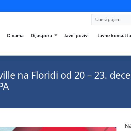
O nama
Dijaspora
Javni pozivi
Javne konsulta
ille na Floridi od 20 – 23. d
PA
Na