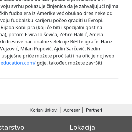
oju svrhu pokazuje činjenica da je zahvaljujući njima
čkih fudbalera iz Amerike već obukao dres neke od
svoju fudbalsku karijeru počeo graditi u Evropi.
ada Kobiljara (koji će biti i specijalni gost na
ma), potom Elvira Ibiševića, Zehre Halilić, Amela
kli dresove nacionalne selekcije BiH te igrače: Hariz
 Vejzović, Milan Popović, Ajdin Sarčević, Nedin
 uspješne priče možete pročitati i na oficijelnoj web
reducation.com/
gdje, također, možete završiti
Korisni linkovi
Adresar
Partneri
starstvo
Lokacija