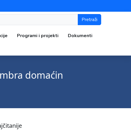
Pretraži
cije
Programi i projekti
Dokumenti
ecembra domaćin
jčitanije