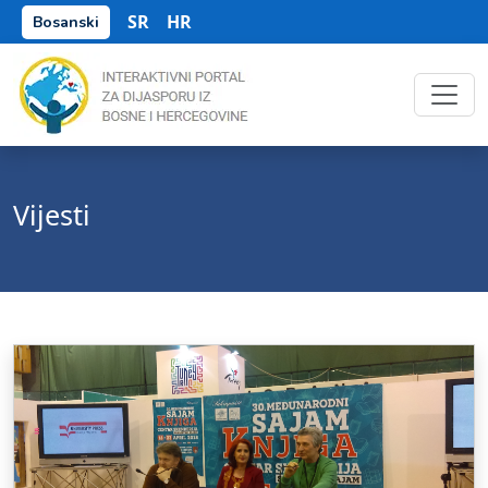
SR
HR
Bosanski
Vijesti