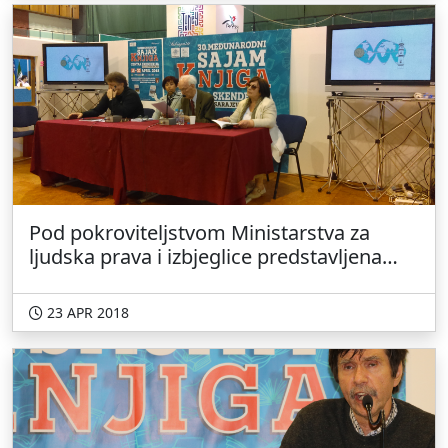
Pod pokroviteljstvom Ministarstva za
ljudska prava i izbjeglice predstavljena
djela Safije Bevandić, Asime Smajić
Čošabić i Šime Ešića
23 APR 2018