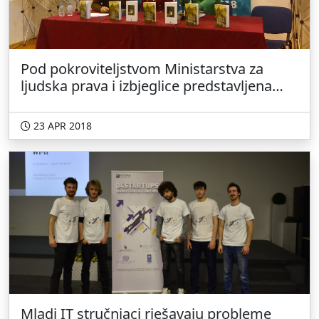
Pod pokroviteljstvom Ministarstva za
ljudska prava i izbjeglice predstavljena
djela Bisere Suljić Boškailo, Emsure
Hamzić, Milene Letić Joveš i Zlatka Lukića
23 APR 2018
Mladi IT stručnjaci rješavaju probleme