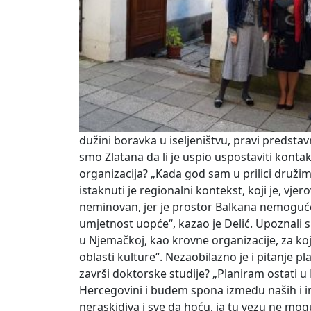
dužini boravka u iseljeništvu, pravi predst
smo Zlatana da li je uspio uspostaviti kontak
organizacija? „Kada god sam u prilici družim 
istaknuti je regionalni kontekst, koji je, v
neminovan, jer je prostor Balkana nemoguće po
umjetnost uopće“, kazao je Delić. Upoznali 
u Njemačkoj, kao krovne organizacije, za koj
oblasti kulture“. Nezaobilazno je i pitanje pl
završi doktorske studije? „Planiram ostati 
Hercegovini i budem spona između naših i i
neraskidiva i sve da hoću, ja tu vezu ne mogu