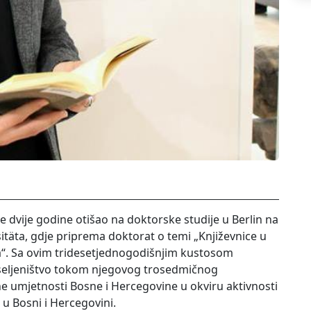
ije dvije godine otišao na doktorske studije u Berlin na
itäta, gdje priprema doktorat o temi „Književnice u
ta“. Sa ovim tridesetjednogodišnjim kustosom
iseljeništvo tokom njegovog trosedmičnog
e umjetnosti Bosne i Hercegovine u okviru aktivnosti
r u Bosni i Hercegovini.