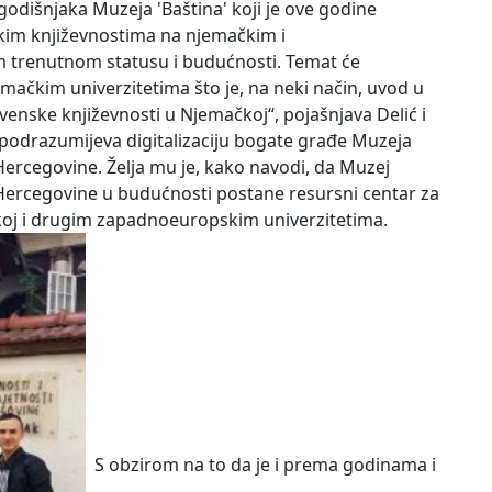
odišnjaka Muzeja 'Baština' koji je ove godine
kim književnostima na njemačkim i
 trenutnom statusu i budućnosti. Temat će
mačkim univerzitetima što je, na neki način, uvod u
venske književnosti u Njemačkoj“, pojašnjava Delić i
 podrazumijeva digitalizaciju bogate građe Muzeja
Hercegovine. Želja mu je, kako navodi, da Muzej
 Hercegovine u budućnosti postane resursni centar za
koj i drugim zapadnoeuropskim univerzitetima.
S obzirom na to da je i prema godinama i