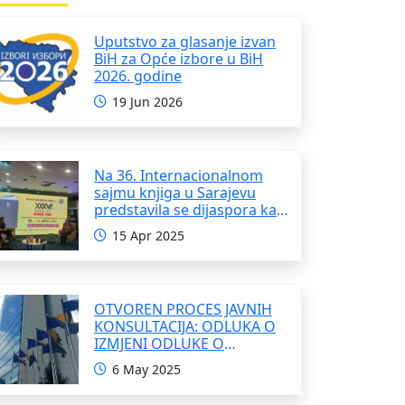
Uputstvo za glasanje izvan
BiH za Opće izbore u BiH
2026. godine
19 Jun 2026
Na 36. Internacionalnom
sajmu knjiga u Sarajevu
predstavila se dijaspora kao
i domaći pisci i umjetnici
15 Apr 2025
OTVOREN PROCES JAVNIH
KONSULTACIJA: ODLUKA O
IZMJENI ODLUKE O
FORMIRANJU
6 May 2025
INTERRESORNE RADNE
GRUPE ZA IZRADU