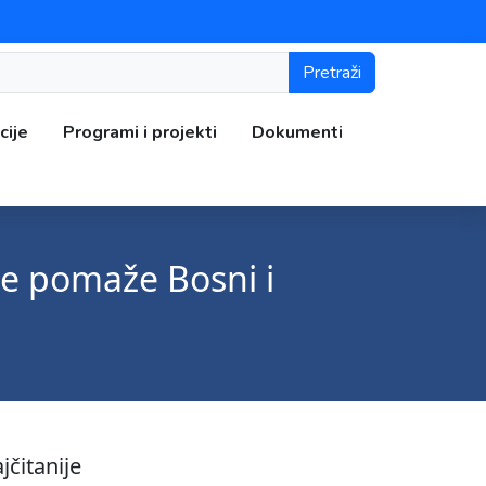
Pretraži
cije
Programi i projekti
Dokumenti
 ne pomaže Bosni i
jčitanije