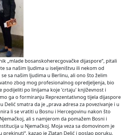
avnik „mlade bosanskoherecgovačke dijaspore“, pitali
te sa našim ljudima u iseljeništvu ili nekom od
se sa našim ljudima u Berlinu, ali ono što želim
jerovatno zbog mog profesionalnog opredjeljenja, bio
dijeliti po linijama koje 'crtaju' književnost i
smo ga o formiranju Reprezentativnog tijela dijaspore
u Delić smatra da je „prava adresa za povezivanje i u
anira li se vratiti u Bosnu i Hercegovinu nakon što
u Njemačkoj, ali s namjerom da pomažem Bosni i
nstitucija u Njemačkoj. Moja veza sa domovinom je
 prekinuti“, kazao je Zlatan Delić i poslao poruku,