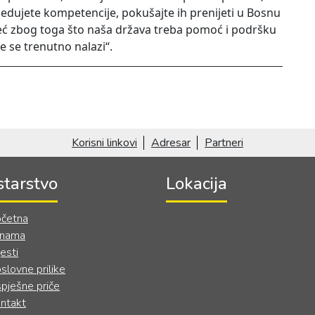
sjedujete kompetencije, pokušajte ih prenijeti u Bosnu
eć zbog toga što naša država treba pomoć i podršku
e se trenutno nalazi“.
Korisni linkovi
Adresar
Partneri
starstvo
Lokacija
četna
 nama
jesti
slovne prilike
pješne priče
ntakt