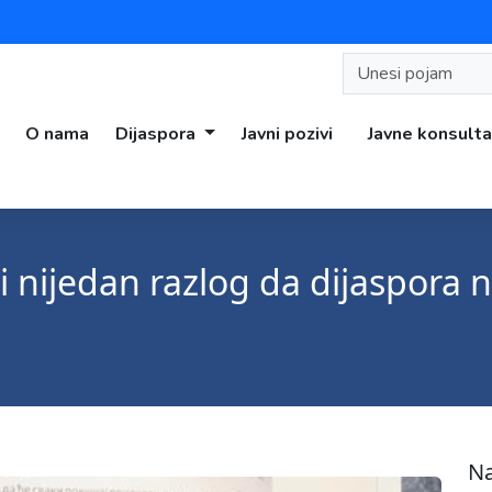
O nama
Dijaspora
Javni pozivi
Javne konsulta
ji nijedan razlog da dijaspora
Na