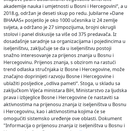
akademije nauka i umjetnosti u Bosni i Hercegovini“, a u
2018.g, održan je deseti skup po redu. Jubilarne »Dane
BHAAAS« posjetilo je oko 1000 učesnika iz 24 zemlje
svijeta, a održano je 27 simpozijuma, brojni okrugli
stolovi i panel diskusije sa više od 375 predavača. Iz
dosadašnje saradnje sa organizacijama i pojedincima u
iseljeništvu, zaključuje se da u iseljeništvu postoji
snažno interesovanje za prijenos znanja u Bosnu i
Hercegovinu. Prijenos znanja, s obzirom na rastući
trend odlaska stručnjaka iz Bosne i Hercegovine, može
značajno doprinijeti razvoju Bosne i Hercegovine i
ublažiti posljedice „odliva pameti“. Stoga, u skladu sa
zaključkom Vijeća ministara BiH, Ministarstvo za ljudska
prava i izbjeglice Bosne i Hercegovine će nastaviti sa
aktivnostima na prijenosu znanja iz iseljeništva u Bosnu
i Hercegovinu, kao i aktivnostima kojima će se
omogućiti sistemsko uređenje ove oblasti. Dokument
"Informacija o prijenosu znanja iz iseljeništva u Bosnu i