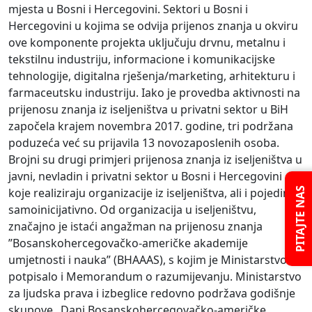
mjesta u Bosni i Hercegovini. Sektori u Bosni i
Hercegovini u kojima se odvija prijenos znanja u okviru
ove komponente projekta uključuju drvnu, metalnu i
tekstilnu industriju, informacione i komunikacijske
tehnologije, digitalna rješenja/marketing, arhitekturu i
farmaceutsku industriju. Iako je provedba aktivnosti na
prijenosu znanja iz iseljeništva u privatni sektor u BiH
započela krajem novembra 2017. godine, tri podržana
poduzeća već su prijavila 13 novozaposlenih osoba.
Brojni su drugi primjeri prijenosa znanja iz iseljeništva u
javni, nevladin i privatni sektor u Bosni i Hercegovini
PITAJTE NAS
koje realiziraju organizacije iz iseljeništva, ali i pojedinci
samoinicijativno. Od organizacija u iseljeništvu,
značajno je istaći angažman na prijenosu znanja
”Bosanskohercegovačko-američke akademije
umjetnosti i nauka” (BHAAAS), s kojim je Ministarstvo
potpisalo i Memorandum o razumijevanju. Ministarstvo
za ljudska prava i izbeglice redovno podržava godišnje
skupove „Dani Bosanskohercegovačko-američke