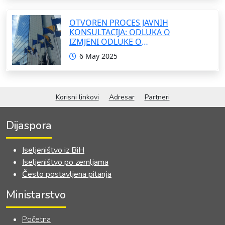
OTVOREN PROCES JAVNIH
KONSULTACIJA: ODLUKA O
IZMJENI ODLUKE O
FORMIRANJU INTERRESORNE
6 May 2025
RADNE GRUPE ZA IZRADU
OKVIRNOG ZAKONA O
SARADNJI SA ISELJENIŠTVOM
INSTITUCIJA BOSNE I
Korisni linkovi
Adresar
Partneri
HERCEGOVINE
Dijaspora
Iseljeništvo iz BiH
Iseljeništvo po zemljama
Često postavljena pitanja
Ministarstvo
Početna