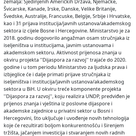
zemalja: Sjedinjenih Američkih Država, Njemačke,
Švicarske, Kanade, Irske, Danske, Velike Britanije,
Švedske, Australije, Francuske, Belgije, Srbije i Hrvatske,
kao i 31 prijava institucija/javnih ustanova/akademskog
sektora iz cijele Bosne i Hercegovine. Ministarstvo je za
2018. godinu dogovorilo angažman osam stručnjaka iz
iseljeništva u institucijama, javnim ustanovama i
akademskom sektoru. Aktivnost prijenosa znanja u
okviru projekta ''Dijaspora za razvoj'' trajaće do 2020.
godine i u tom periodu Ministarstvo za ljudska prava i
izbjeglice će i dalje primati prijave stručnjaka iz
iseljeništva i institucija/javnih ustanova/akademskog
sektora u BiH. U okviru treće komponente projekta
''Dijaspora za razvoj'', koju realizira UNDP, predviđen je
prijenos znanja i vještina iz poslovne dijaspore i
akademske zajednice u privatni sektor u Bosni i
Hercegovini, što uključuje i uvođenje novih tehnologija
koje će rezultirati boljom konkurentnošću i širenjem
tržišta, jačanjem investicija i stvaranjem novih radnih