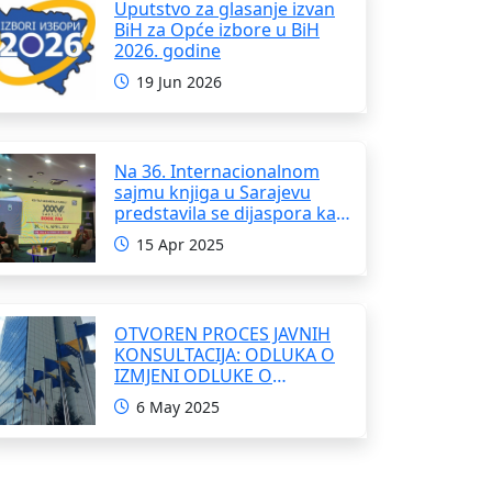
Uputstvo za glasanje izvan
BiH za Opće izbore u BiH
2026. godine
19 Jun 2026
Na 36. Internacionalnom
sajmu knjiga u Sarajevu
predstavila se dijaspora kao
i domaći pisci i umjetnici
15 Apr 2025
OTVOREN PROCES JAVNIH
KONSULTACIJA: ODLUKA O
IZMJENI ODLUKE O
FORMIRANJU
6 May 2025
INTERRESORNE RADNE
GRUPE ZA IZRADU
OKVIRNOG ZAKONA O
SARADNJI SA ISELJENIŠTVOM