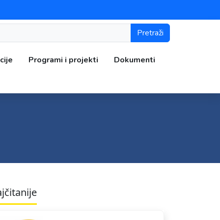
Pretraži
cije
Programi i projekti
Dokumenti
jčitanije