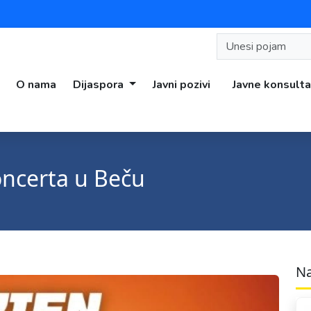
O nama
Dijaspora
Javni pozivi
Javne konsulta
koncerta u Beču
Na