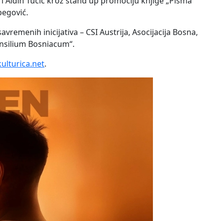
i Aldin Tucić kroz stand up promociju knjige „Pisma
begović.
vremenih inicijativa – CSI Austrija, Asocijacija Bosna,
onsilium Bosniacum“.
ulturica.net
.