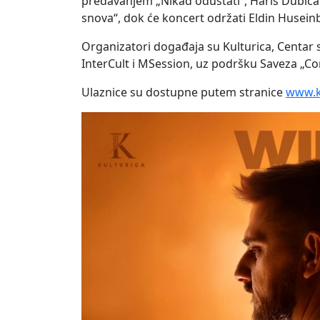
predavanjem „Nikad odustati“, Haris Dubica 
snova“, dok će koncert održati Eldin Husein
Organizatori događaja su Kulturica, Centar sa
InterCult i MSession, uz podršku Saveza „C
Ulaznice su dostupne putem stranice
www.k