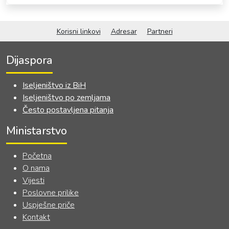
OKVIRNOG ZAKONA O
SARADNJI SA ISELJENIŠTVOM
INSTITUCIJA BOSNE I
Korisni linkovi
Adresar
Partneri
HERCEGOVINE
Dijaspora
Iseljeništvo iz BiH
Iseljeništvo po zemljama
Često postavljena pitanja
Ministarstvo
Početna
O nama
Vijesti
Poslovne prilike
Uspješne priče
Kontakt