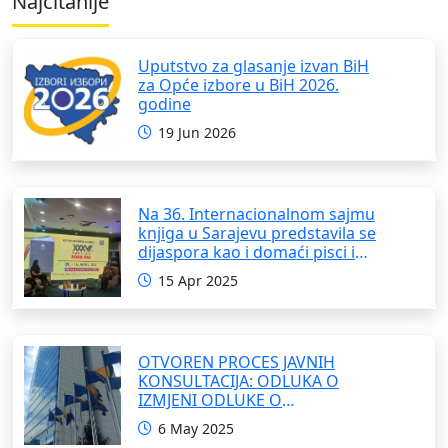
Najčitanije
Uputstvo za glasanje izvan BiH
za Opće izbore u BiH 2026.
godine
19 Jun 2026
Na 36. Internacionalnom sajmu
knjiga u Sarajevu predstavila se
dijaspora kao i domaći pisci i
umjetnici
15 Apr 2025
OTVOREN PROCES JAVNIH
KONSULTACIJA: ODLUKA O
IZMJENI ODLUKE O
FORMIRANJU INTERRESORNE
6 May 2025
RADNE GRUPE ZA IZRADU