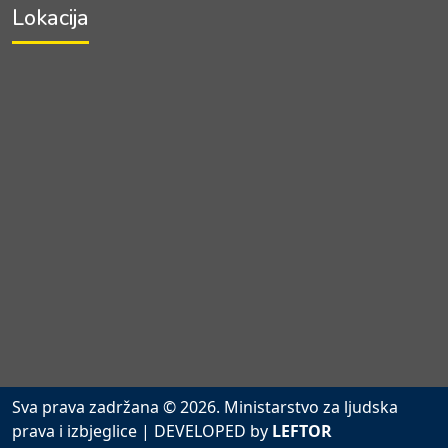
Lokacija
Sva prava zadržana © 2026. Ministarstvo za ljudska
prava i izbjeglice
| DEVELOPED by
LEFTOR