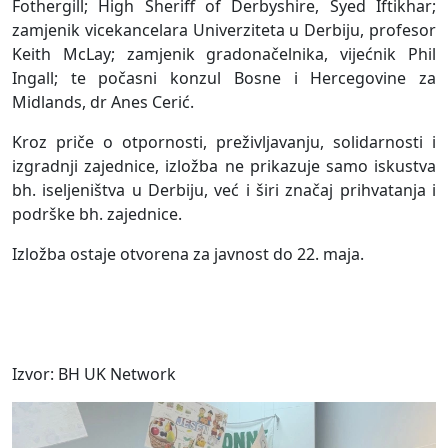
Fothergill; High Sheriff of Derbyshire, Syed Iftikhar;
zamjenik vicekancelara Univerziteta u Derbiju, profesor
Keith McLay; zamjenik gradonačelnika, vijećnik Phil
Ingall; te počasni konzul Bosne i Hercegovine za
Midlands, dr Anes Cerić.
Kroz priče o otpornosti, preživljavanju, solidarnosti i
izgradnji zajednice, izložba ne prikazuje samo iskustva
bh. iseljeništva u Derbiju, već i širi značaj prihvatanja i
podrške bh. zajednice.
Izložba ostaje otvorena za javnost do 22. maja.
Izvor: BH UK Network