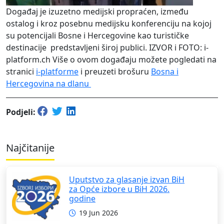
Događaj je izuzetno medijski propraćen, između
ostalog i kroz posebnu medijsku konferenciju na kojoj
su potencijali Bosne i Hercegovine kao turističke
destinacije predstavljeni široj publici. IZVOR i FOTO: i-
platform.ch Više o ovom događaju možete pogledati na
stranici
i-platforme
i preuzeti brošuru
Bosna i
Hercegovina na dlanu
Podjeli:
Najčitanije
Uputstvo za glasanje izvan BiH
za Opće izbore u BiH 2026.
godine
19 Jun 2026