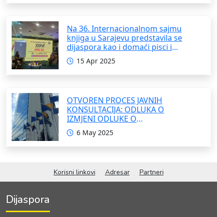
Na 36. Internacionalnom sajmu
knjiga u Sarajevu predstavila se
dijaspora kao i domaći pisci i
umjetnici
15 Apr 2025
OTVOREN PROCES JAVNIH
KONSULTACIJA: ODLUKA O
IZMJENI ODLUKE O
FORMIRANJU INTERRESORNE
6 May 2025
RADNE GRUPE ZA IZRADU
OKVIRNOG ZAKONA O
SARADNJI SA ISELJENIŠTVOM
INSTITUCIJA BOSNE I
Korisni linkovi
Adresar
Partneri
HERCEGOVINE
Dijaspora