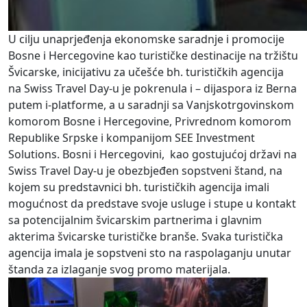
U cilju unaprjeđenja ekonomske saradnje i promocije
Bosne i Hercegovine kao turističke destinacije na tržištu
Švicarske, inicijativu za učešće bh. turističkih agencija
na Swiss Travel Day-u je pokrenula i – dijaspora iz Berna
putem i-platforme, a u saradnji sa Vanjskotrgovinskom
komorom Bosne i Hercegovine, Privrednom komorom
Republike Srpske i kompanijom SEE Investment
Solutions. Bosni i Hercegovini, kao gostujućoj državi na
Swiss Travel Day-u je obezbjeđen sopstveni štand, na
kojem su predstavnici bh. turističkih agencija imali
mogućnost da predstave svoje usluge i stupe u kontakt
sa potencijalnim švicarskim partnerima i glavnim
akterima švicarske turističke branše. Svaka turistička
agencija imala je sopstveni sto na raspolaganju unutar
štanda za izlaganje svog promo materijala.