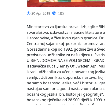
20 Apr 2018
185
Ministarstvo za ljudska prava i izbjeglice Bi
stvaralaštva, izdavaštva i naučne literature a
Hercegovine, a žive izvan njenih granica. Dr
Centralnoj sajamskoj pozornici promovirana
Goraždanina koji od 1992. godine živi u Šve
predstavio udžbenike za našu djecu u Švedsk
U BiH“, „DOMOVINA SE VOLI SRCEM – GRADOVI
izadavačka kuća „Temsy Of Sweden AB“. Mura
izradi udžbenika za učenje bosanskog jezika
zemlji. „Udžbenik za dopunsku nastavu, koji s
ne samo bosansog jezika, već i historije i g
nastojao sam prilagoditi nastavnom planu za
bosanskog jezika, bh. historije i geografije
bosanskog rječnika od 28.500 riječi iz 1999. g