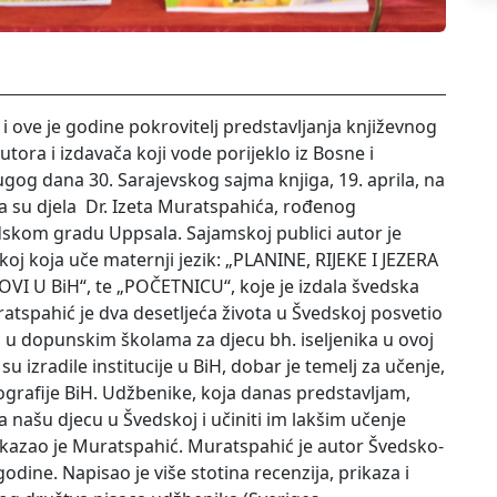
H i ove je godine pokrovitelj predstavljanja književnog
utora i izdavača koji vode porijeklo iz Bosne i
ugog dana 30. Sarajevskog sajma knjiga, 19. aprila, na
 su djela Dr. Izeta Muratspahića, rođenog
dskom gradu Uppsala. Sajamskoj publici autor je
oj koja uče maternji jezik: „PLANINE, RIJEKE I JEZERA
 U BiH“, te „POČETNICU“, koje je izdala švedska
tspahić je dva desetljeća života u Švedskoj posvetio
 u dopunskim školama za djecu bh. iseljenika u ovoj
u izradile institucije u BiH, dobar je temelj za učenje,
eografije BiH. Udžbenike, koja danas predstavljam,
 našu djecu u Švedskoj i učiniti im lakšim učenje
“, kazao je Muratspahić. Muratspahić je autor Švedsko-
odine. Napisao je više stotina recenzija, prikaza i