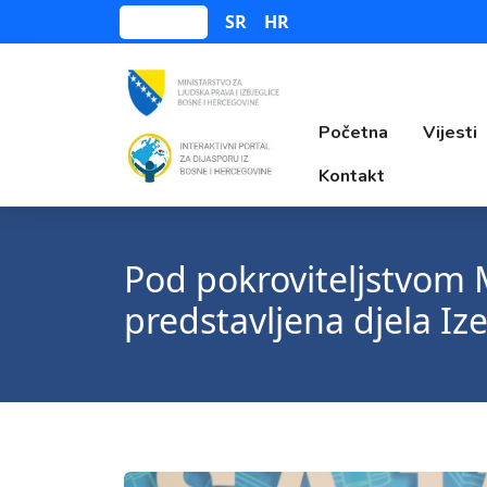
SR
HR
Bosanski
Početna
Vijesti
Kontakt
Pod pokroviteljstvom M
predstavljena djela I