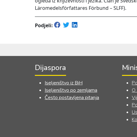
ogleda iz književnosti i jezika. Član je Šved
Läromedelsförfattares Förbund – SLFF).
Podjeli:
Dijaspora
Mini
Iseljeništvo iz BiH
Po
Iseljeništvo po zemljama
O
Često postavljena pitanja
Vi
Po
Us
Ko