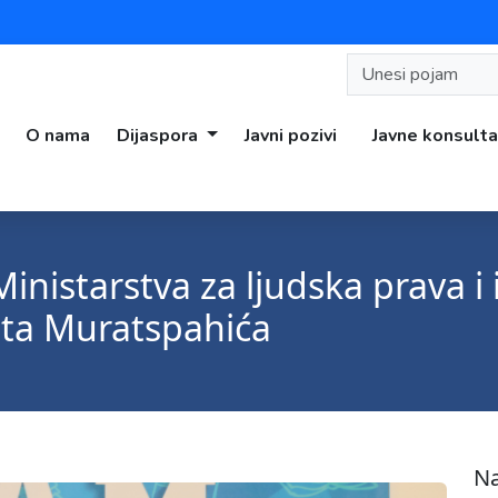
O nama
Dijaspora
Javni pozivi
Javne konsulta
inistarstva za ljudska prava i 
zeta Muratspahića
Na