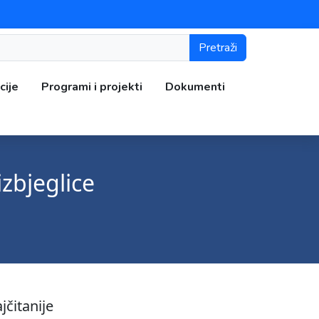
Pretraži
cije
Programi i projekti
Dokumenti
izbjeglice
jčitanije