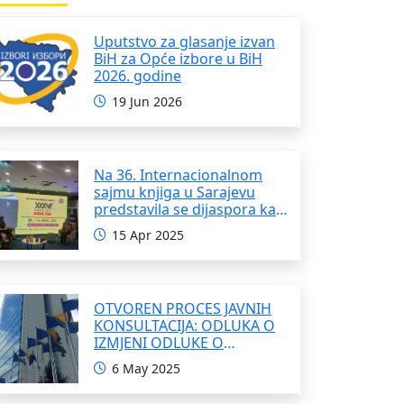
Uputstvo za glasanje izvan
BiH za Opće izbore u BiH
2026. godine
19 Jun 2026
Na 36. Internacionalnom
sajmu knjiga u Sarajevu
predstavila se dijaspora kao
i domaći pisci i umjetnici
15 Apr 2025
OTVOREN PROCES JAVNIH
KONSULTACIJA: ODLUKA O
IZMJENI ODLUKE O
FORMIRANJU
6 May 2025
INTERRESORNE RADNE
GRUPE ZA IZRADU