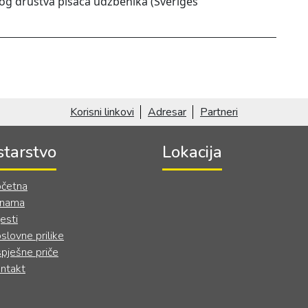
skog društva pisaca udžbenika (Sveriges
Korisni linkovi
Adresar
Partneri
starstvo
Lokacija
četna
 nama
jesti
slovne prilike
pješne priče
ntakt